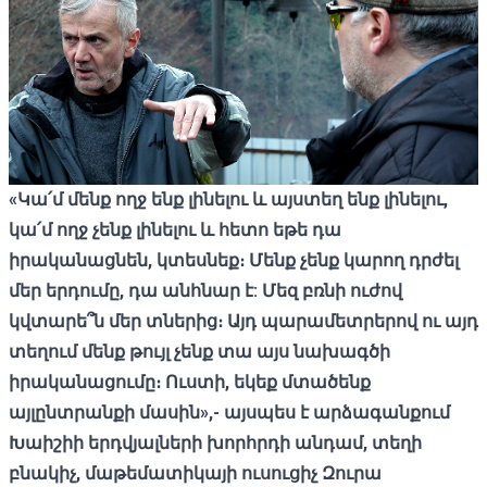
«
Կա՛մ
մենք
ողջ
ենք
լինելու
և
այստեղ
ենք
լինելու
,
կա՛մ
ողջ
չենք
լինելու
և
հետո
եթե
դա
իրականացնեն
,
կտեսնեք։
Մենք
չենք
կարող
դրժել
մեր երդումը
,
դա
անհնար
է
:
Մեզ
բռնի
ուժով
կվտարե՞ն
մեր
տներից։
Այդ
պարամետրերով
ու
այդ
տեղում
մենք
թույլ
չենք
տա
այս
նախագծի
իրականացումը։
Ուստի
,
եկեք
մտածենք
այլընտրանքի
մասին
»,-
այսպես
է
արձագանքում
Խաիշիի երդվյալների
խորհրդի
անդամ
,
տեղի
բնակիչ
,
մաթեմատիկայի
ուսուցիչ
Զուրա