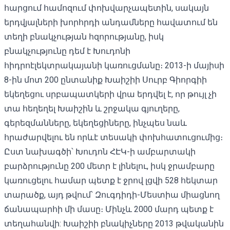
հարցում համոզում փոխվարչապետին, սակայն
երդվյալների խորհրդի անդամները հավատում են
տեղի բնակչության հզորությանը, իսկ
բնակչությունը դեմ է Խուդոնի
հիդրոէլեկտրակայանի կառուցմանը։ 2013-ի մայիսի
8-ին մոտ 200 ընտանիք Խաիշիի Սուրբ Գիորգիի
եկեղեցու սրբապատկերի վրա երդվել է, որ թույլ չի
տա հեղեղել Խաիշին և շրջակա գյուղերը,
գերեզմանները, եկեղեցիները, ինչպես նաև
հրաժարվելու են որևէ տեսակի փոխհատուցումից։
Ըստ նախագծի՝ Խուդոն ՀԷԿ-ի ամբարտակի
բարձրությունը 200 մետր է լինելու, իսկ ջրամբարը
կառուցելու համար պետք է ջրով լցվի 528 հեկտար
տարածք, այդ թվում՝ Զուգդիդի-Մեստիա միացնող
ճանապարհի մի մասը։ Մինչև 2000 մարդ պետք է
տեղահանվի: Խաիշիի բնակիչները 2013 թվականին