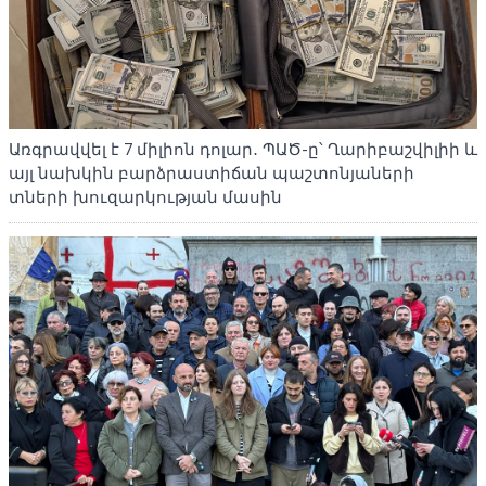
Առգրավվել է 7 միլիոն դոլար․ ՊԱԾ-ը՝ Ղարիբաշվիլիի և
այլ նախկին բարձրաստիճան պաշտոնյաների
տների խուզարկության մասին