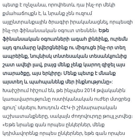
պետք է ոչնչանա, որովհետև դա ինչ-որ մեկի
քմահաճույքն է, և նրանք չեն ուզում
այլընտրանքային ծրագիր իրականացնել, որպեսզի
ինչ-որ ֆինանսական օգուտ տեսնեն։
Եթե ​​
ֆինանսական
օգուտների
ագահ
լինեինք,
ուրեմն
այդ
գումարը
կվերցնեինք
ու
միգուցե
ինչ-
որ
տեղ
ապրեինք,
նույնիսկ
տնտեսական
տեսանկյունից
շատ
ավելի
լավ,
բայց
մենք
չենք
կարող
զիջել
այս
տարածքը,
այս
երկիրը։
Մենք
պետք
է
մնանք
այստեղ
և
պահպանենք
մեր
ինքնությունը»:
Խաիշիում հիշում են, թե ինչպես 2014 թվականին
կառավարությունը ոստիկանական ուժեր մտցրեց
գյուղ՝ սկսելու Խուդուն ՀԷԿ-ի շինարարական
աշխատանքները, սակայն ժողովուրդը թույլ չտվեց։
«Եթե նրանք գան որպես ընկերներ, մենք
կդիմավորենք որպես ընկերներ, եթե գան որպես