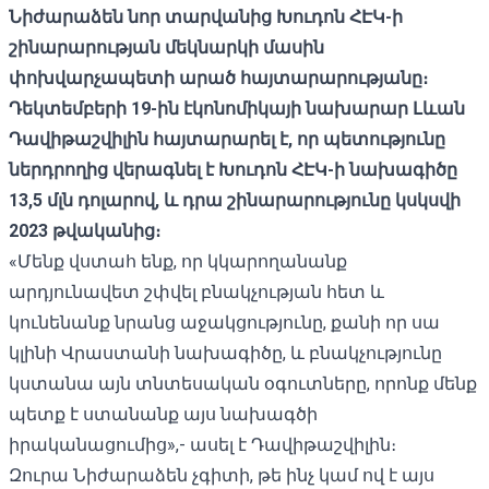
Նիժարաձեն
նոր տարվանից
Խուդոն
ՀԷԿ
-
ի
շինարարության
մեկնարկի
մասին
փոխվարչապետի
արած
հայտարարությանը։
Դեկտեմբերի
19-
ին
էկոնոմիկայի
նախարար
Լևան
Դավիթաշվիլին
հայտարարել է,
որ
պետությունը
ներդրողից
վերա
գնել
է
Խուդոն
ՀԷԿ
-
ի
նախագիծը
13,5
մլն
դոլարով
,
և
դրա
շինարարությունը
կսկսվի
2023
թվականից։
«Մենք վստահ ենք, որ կկարողանանք
արդյունավետ շփվել բնակչության հետ և
կունենանք նրանց աջակցությունը, քանի որ սա
կլինի Վրաստանի նախագիծը, և բնակչությունը
կստանա այն տնտեսական օգուտները, որոնք մենք
պետք է ստանանք այս նախագծի
իրականացումից»,- ասել է Դավիթաշվիլին։
Զուրա Նիժարաձեն չգիտի, թե ինչ կամ ով է այս