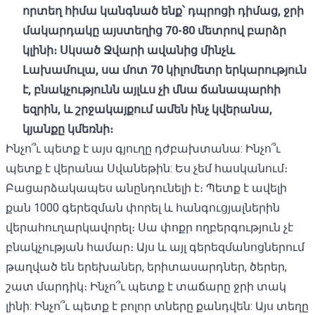
որտեղ
հիմա
կանգնած
ենք՝
դպրոցի
դիմաց,
ջրի
մակարդակը
այստեղից 70-80
մետրով
բարձր
կլինի։
Սկսած
Ջվարի ավանից
մինչև
Լախամուլա,
սա
մոտ 70
կիլոմետր
երկարություն
է,
բնակչությունն
այլևս
չի
մնա
ճանապարհի
եզրին,
և
շրջակայքում
ամեն
ինչ
կվերանա,
կյանքը
կմեռնի։
Ինչո՞ւ պետք է այս գյուղը դժբախտանա: Ինչո՞ւ
պետք է վերանա Սվանեթին: Ես չեմ հասկանում։
Բացարձակապես անընդունելի է։ Պետք է ավելի
քան 1000 գերեզման փորել և հանգուցյալներին
վերահուղարկավորել։ Սա փոքր ողբերգություն չէ
բնակչության համար։ Այս և այլ գերեզմանոցներում
թաղված են երեխաներ, երիտասարդներ, ծերեր,
շատ մարդիկ։ Ինչո՞ւ պետք է տաճարը ջրի տակ
լինի: Ինչո՞ւ պետք է բոլոր տները քանդվեն: Այս տեղը