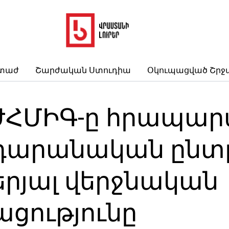
րտաժ
Շարժական Ստուդիա
Օկուպացված Շրջ
ԺՀՄԻԳ-ը հրապարա
դարանական ընտր
րյալ վերջնական
ցությունը