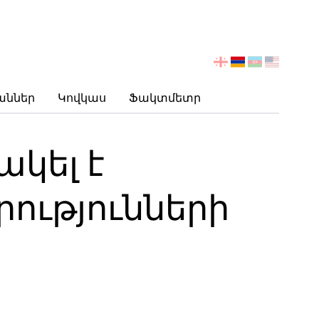
აირჩიეთ
ენა
աններ
Կովկաս
Ֆակտմետր
կել է
ությունների