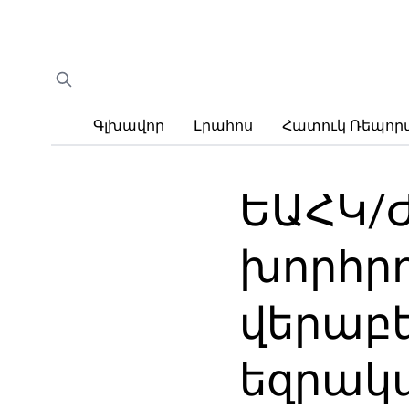
Գլխավոր
Լրահոս
Հատուկ Ռեպո
ԵԱՀԿ/
խորհր
վերաբե
եզրակա