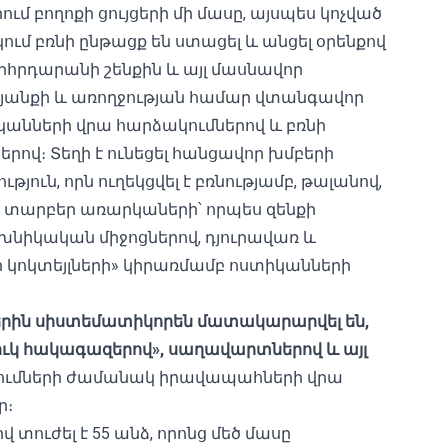
մ բողոքի ցույցերի մի մասը, այսպես կոչված
ում բռնի ընթացք են ստացել և անցել օրենքով
րհրդարանի շենքին և այլ մասնավոր
կյանքի և առողջության համար վտանգավոր
կանների վրա հարձակումներով և բռնի
երով։ Տեղի է ունեցել հանցավոր խմբերի
յուն, որն ուղեկցվել է բռնությամբ, թալանով,
, տարբեր առարկաների՝ որպես զենքի
իկական միջոցներով, դյուրավառ և
վի կոկտեյլների» կիրառմամբ ոստիկանների
երին սիստեմատիկորեն մատակարարվել են,
ուկ հակագազերով», սաղավարտներով և այլ
ռումների ժամանակ իրավապահների վրա
ր։
 տուժել է 55 անձ, որոնց մեծ մասը