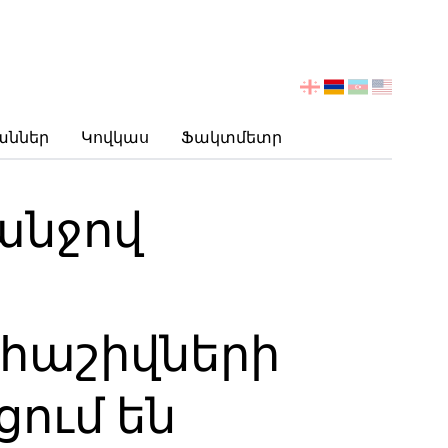
აირჩიეთ
ენა
աններ
Կովկաս
Ֆակտմետր
անջով
 հաշիվների
ում են