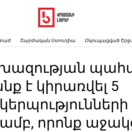
րտաժ
Շարժական Ստուդիա
Օկուպացված Շրջ
ազության պահ
նք է կիրառվել 5
երպությունների
մբ, որոնք աջակց