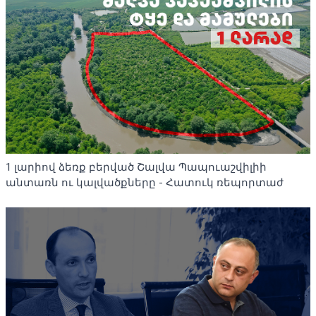
1 լարիով ձեռք բերված Շալվա Պապուաշվիլիի
անտառն ու կալվածքները - Հատուկ ռեպորտաժ