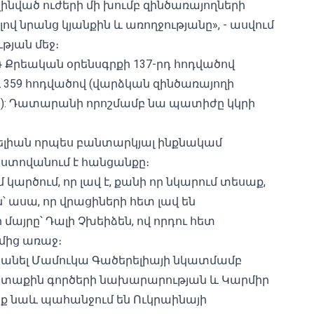
 զինված ուժերի մի խումբ զինծառայողների
վ նրանց կյանքին և առողջությանը», - ասվում
թյան մեջ։
 Քրեական օրենսգրքի 137-րդ հոդվածով
 359 հոդվածով (վարձկան զինծառայողի
): Դատարանի որոշմամբ նա պատիժը կկրի
րելիան որպես բանտարկյալ ինքնակամ
խոստովանում է հանցանքը։
մ կարծում, որ լավ է, քանի որ նկարում տեսաք,
են՝ ասա, որ վրացիների հետ լավ են
 մայրը՝ Դալի Չխեիձեն, ով որդու հետ
մից առաջ։
բանել Մամուկա Գածերելիայի նկատմամբ
րտաքին գործերի նախարարության և Կարմիր
նք նաև պահանջում են Ուկրաինայի