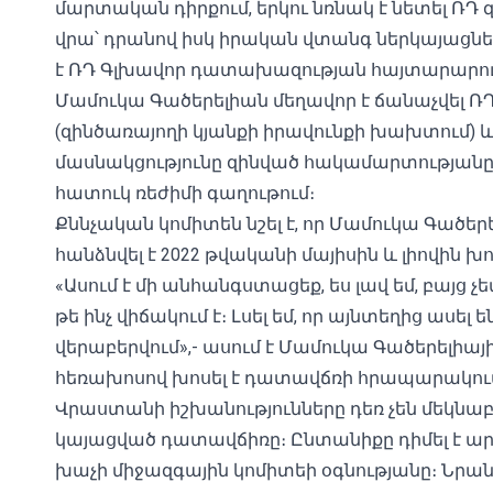
մարտական ​​դիրքում, երկու նռնակ է նետել ՌԴ
վրա՝ դրանով իսկ իրական վտանգ ներկայացնելո
է ՌԴ Գլխավոր դատախազության հայտարարու
Մամուկա Գածերելիան մեղավոր է ճանաչվել ՌԴ
(զինծառայողի կյանքի իրավունքի խախտում) և
մասնակցությունը զինված հակամարտությանը
հատուկ ռեժիմի գաղութում։
Քննչական կոմիտեն նշել է, որ Մամուկա Գածե
հանձնվել է 2022 թվականի մայիսին և լիովին 
«Ասում է մի անհանգստացեք, ես լավ եմ, բայց չե
թե ինչ վիճակում է։ Լսել եմ, որ այնտեղից ասել 
վերաբերվում»,- ասում է Մամուկա Գածերելիայի
հեռախոսով խոսել է դատավճռի հրապարակու
Վրաստանի իշխանությունները դեռ չեն մեկնա
կայացված դատավճիռը։ Ընտանիքը դիմել է ա
խաչի միջազգային կոմիտեի օգնությանը։ Նրա