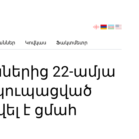
აირჩიეთ
ენა
աններ
Կովկաս
Ֆակտմետր
երից 22-ամյա
օկուպացված
լ է ցմահ