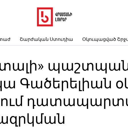
րտաժ
Շարժական Ստուդիա
Օկուպացված Շրջ
ստալի» պաշտպանն
կա Գածերելիան 
կում դատապարտվե
ազրկման