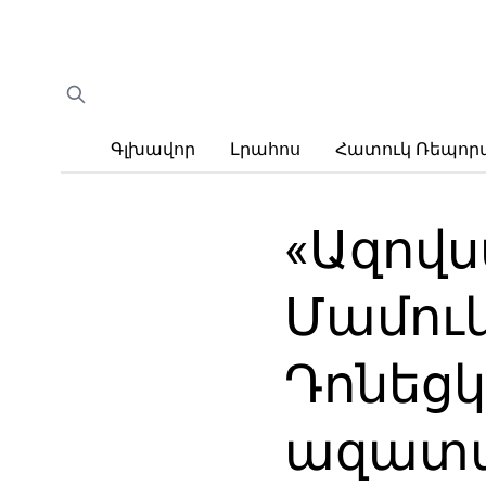
Գլխավոր
Լրահոս
Հատուկ Ռեպո
«Ազով
Մամու
Դոնեց
ազատ