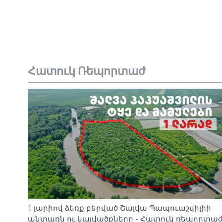
Հատուկ Ռեպորտաժ
1 լարիով ձեռք բերված Շալվա Պապուաշվիլիի
անտառն ու կալվածքները - Հատուկ ռեպորտա