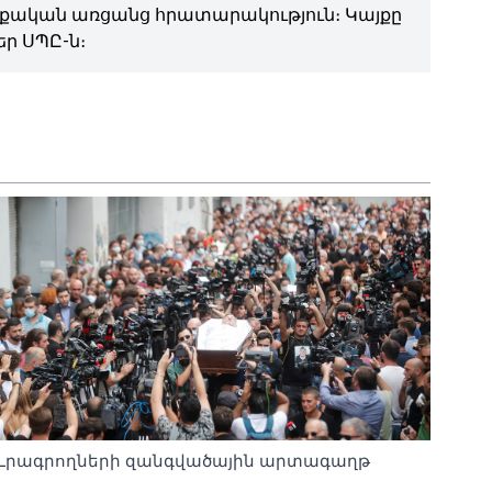
ական առցանց հրատարակություն։ Կայքը
ր ՍՊԸ-ն։
Լրագրողների զանգվածային արտագաղթ