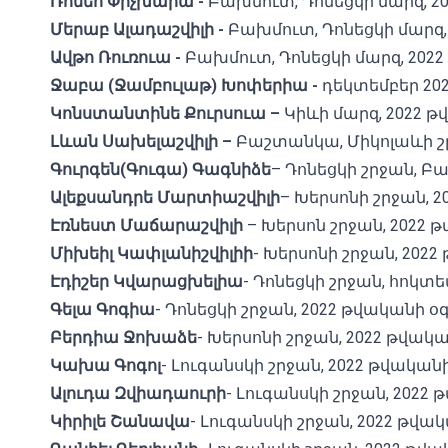
Ռոմեո
Փիչխաիա
-
Բախմուտ, Դոնեցկի մարզ, 2
Մերաբ
Ալադաշվիլի
-
Բախմուտ, Դոնեցկի մարզ,
Ավթո
Ռուռուա
-
Բախմուտ, Դոնեցկի մարզ, 202
Ջաբա
(
Ջամբուլաթ
)
Խոփերիա
-
դեկտեմբեր 202
Կոնստանտինե
Քուրսուա
–
Կիևի մարզ, 2022 թ
Լևան
Սախելաշվիլի
–
Բաշտանկա, Միկոլաևի շր
Գուրգեն
(
Գուգա
)
Գագնիձե
– Դոնեցկի շրջան, Բ
Ալեքսանդրե
Մարտիաշվիլի
– Խերսոնի շրջան, 
Էռնեստ Մաճարաշվիլի
– Խերսոն շրջան, 2022 
Միխեիլ
Կափլանիշվիլիի
- Խերսոնի շրջան, 202
Էդիշեր
Կվարացխելիա
- Դոնեցկի շրջան, հոկտեմ
Գելա
Գոգիա
- Դոնեցկի շրջան, 2022 թվականի օ
Բերդիա
Ջոխաձե
- Խերսոնի շրջան, 2022 թվակ
Կախա
Գոգոլ
- Լուգանսկի շրջան, 2022 թվականի 
Ալուդա
Զվիադաուրի
- Լուգանսկի շրջան, 2022 
Կիրիլե
Շանավա
- Լուգանսկի շրջան, 2022 թվակ