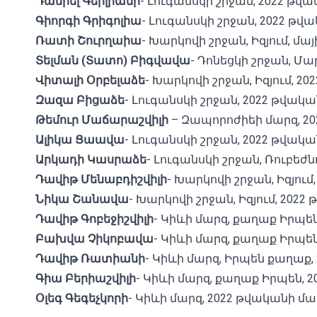
Դանիել
Գերլիանի
- Լուգանսկի շրջան, 2022 թվա
Գիորգի
Գրիգոլիա
- Լուգանսկի շրջան, 2022 թվա
Ռատի
Շուրղաիա
- Խարկովի շրջան, Իզյում, մայի
Տելման
(
Տատո
)
Բիգվավա
- Դոնեցկի շրջան, Մար
Վիտալի
Օրբելաձե
- Խարկովի շրջան, Իզյում, 2
Զազա
Բիցաձե
- Լուգանսկի շրջան, 2022 թվակա
Թեմուր Մաճարաշվիլի
– Զապորոժիեի մարզ, 2
Ալիկա
Ցաավա
- Լուգանսկի շրջան, 2022 թվակա
Արկադի
Կասրաձե
- Լուգանսկի շրջան, Ռուբեժն
Դավիթ
Մենաբդիշվիլի
- Խարկովի շրջան, Իզյում
Նիկա
Շանավա
- Խարկովի շրջան, Իզյում, 2022
Դավիթ
Գոբեջիշվիլի
- Կիևի մարզ, քաղաք Իրպե
Բախվա
Չիկոբավա
- Կիևի մարզ, քաղաք Իրպե
Դավիթ
Ռատիանի
- Կիևի մարզ, Իրպեն քաղաք,
Գիա
Բերիաշվիլի
- Կիևի մարզ, քաղաք Իրպեն, 
Օլեգ
Գեգեչկորի
- Կիևի մարզ, 2022 թվականի մա