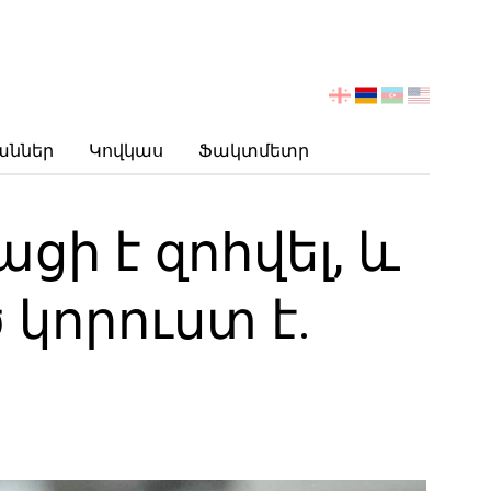
აირჩიეთ
ენა
աններ
Կովկաս
Ֆակտմետր
ցի է զոհվել, և
 կորուստ է.