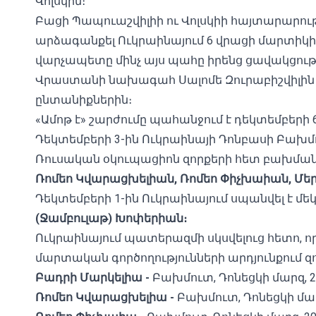
Վոլսկին։
Բացի Պապուաշվիլիի ու Վոլսկիի հայտարարութ
արձագանքել Ուկրաինայում 6 վրացի մարտիկի 
վարչապետը մինչ այս պահը իրենց ցավակցությո
Վրաստանի նախագահ Սալոմե Զուրաբիշվիլին ի
ընտանիքներին։
«Ամոթ է» շարժումը պահանջում է դեկտեմբերի 
Դեկտեմբերի 3-ին Ուկրաինայի Դոնբասի Բախմո
Ռուսական օկուպացիոն զորքերի հետ բախման
Ռոմեո Կվարացխելիան, Ռոմեո Փիչխաիան, Մե
Դեկտեմբերի 1-ին Ուկրաինայում սպանվել է մե
(Ջամբուլաթ) Խոփերիան։
Ուկրաինայում պատերազմի սկսվելուց հետո, որ
մարտական ​​գործողությունների արդյունքում զո
Բադրի
Մարկելիա
-
Բախմուտ, Դոնեցկի մարզ, 
Ռոմեո
Կվարացխելիա
-
Բախմուտ, Դոնեցկի մար