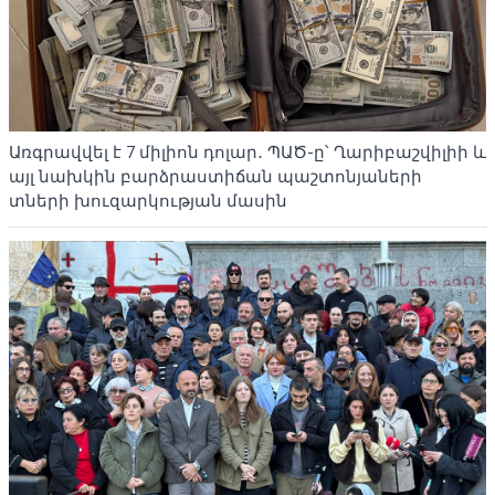
Առգրավվել է 7 միլիոն դոլար․ ՊԱԾ-ը՝ Ղարիբաշվիլիի և
այլ նախկին բարձրաստիճան պաշտոնյաների
տների խուզարկության մասին