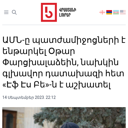
Open sidebar
აირჩიეთ
ენა
ԱՄՆ-ը պատժամիջոցների է
ենթարկել Օթար
Փարցխալաձեին, նախկին
գլխավոր դատախազի հետ
«Էֆ Էս Բե»-ն է աշխատել
14 Սեպտեմբեր 2023. 22:12