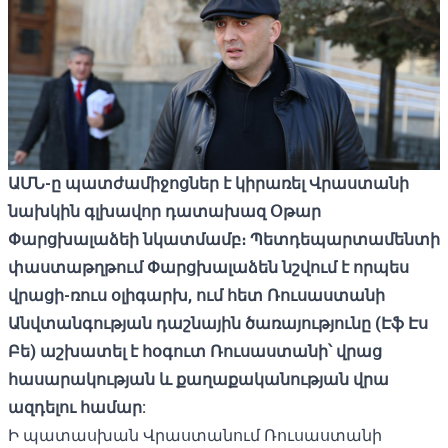
ԱՄՆ-ը պատժամիջոցներ է կիրառել Վրաստանի
նախկին գլխավոր դատախազ Օթար
Փ
արցխալաձեի նկատմամբ։ Պետդեպարտամենտի
փաստաթղթում
Փ
արցխալաձեն նշվում է որպես
վրաց
ի
-ռուս
օլիգարխ, ում հետ Ռուսաստանի
Անվտանգության դաշնային ծառայությունը (
Էֆ Էս
Բե
) աշխատել է հօգուտ Ռուսաստանի
՝
վրաց
հասարակության և քաղաքականության վրա
ազդելու համար:
Ի պատասխան Վրաստանում Ռուսաստանի