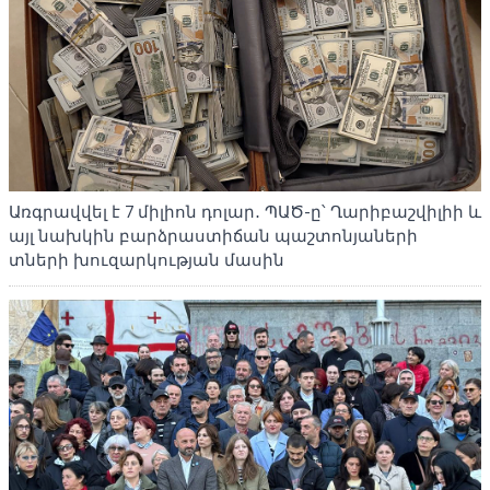
Առգրավվել է 7 միլիոն դոլար․ ՊԱԾ-ը՝ Ղարիբաշվիլիի և
այլ նախկին բարձրաստիճան պաշտոնյաների
տների խուզարկության մասին