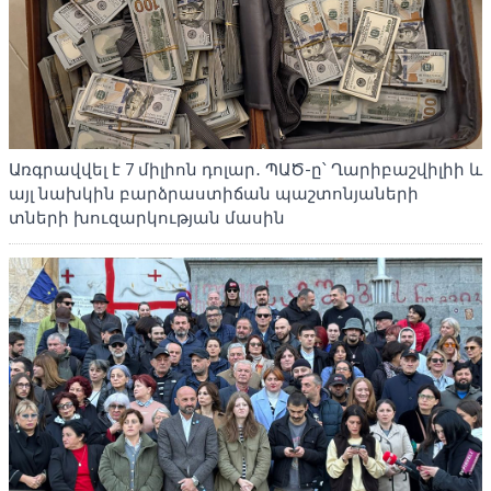
Առգրավվել է 7 միլիոն դոլար․ ՊԱԾ-ը՝ Ղարիբաշվիլիի և
այլ նախկին բարձրաստիճան պաշտոնյաների
տների խուզարկության մասին