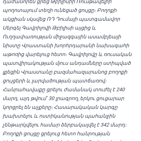
դաժանորեն ցրեց Թբիլիսիի Ռուսթավելիի
պողոտայում տեղի ունեցած ցույցը։ Բողոքի
ակցիան սկսվեց ՌԴ Դումայի պատգամավոր
Սերգեյ Գավրիլովի Թբիլիսի այցից և
Ուղղափառության միջազգային ասամբլեայի
նիստը Վրաստանի խորհրդարանի նախագահի
աթոռից վարելուց հետո։ Գավրիլովը և ռուսական
պատվիրակության մյուս անդամները ստիպված
լքեցին Վրաստանը բազմահազարանոց բողոքի
ցույցերի և լարվածության պատճառով։
Հանրահավաքը ցրելու ժամանակ տուժել է 240
մարդ, այդ թվում՝ 30 լրագրող, երկու ցուցարար
կորցրել են աչքերը։ Հասարակական կարգը
խախտելու և ոստիկանության պահանջին
չենթարկվելու համար ձերբակալվել է 342 մարդ։
Բողոքի ցույցը ցրելուց հետո հանրության