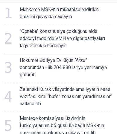
1
Məhkəmə MSK-nın mübahisələndirilən
qərarını qüvvədə saxlayıb
“Oçneba” konstitusiya çoxluğunu əldə
2
edəcəyi təqdirdə VMH və digər partiyaları
ləğv etməklə hədələyir
Hökumət Ədliyyə Evi üçün “Arzu”
3
donorundan illik 704 880 lariyə yer icarəyə
götürüb
Zelenski Kursk vilayətində əməliyyatın əsas
4
vəzifəsi kimi “bufer zonasının yaradılmasını”
hallandırıb
Məntəqə komissiyası üzvlərinin
5
funksiyalarının bölgüsü ilə bağlı MSK-nın
qərarından məhkəməyə şikayət edilib