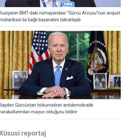
Rusiyanın BMT-dəki nümayəndəsi “Gürcü Arzusu”nun avqust
müharibəsi ilə bağlı bəyanatını təkrarlayıb
Bayden Gürcüstan hökumətinin antidemokratik
hərəkətlərindən məyus olduğunu bildirir
Xüsusi reportaj