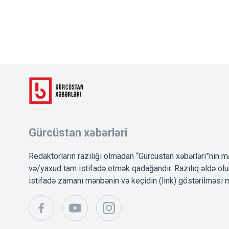
Gürcüstan xəbərləri
Redaktorların razılığı olmadan “Gürcüstan xəbərləri”nin m
və/yaxud tam istifadə etmək qadağandır. Razılıq əldə o
istifadə zamanı mənbənin və keçidin (link) göstərilməsi m