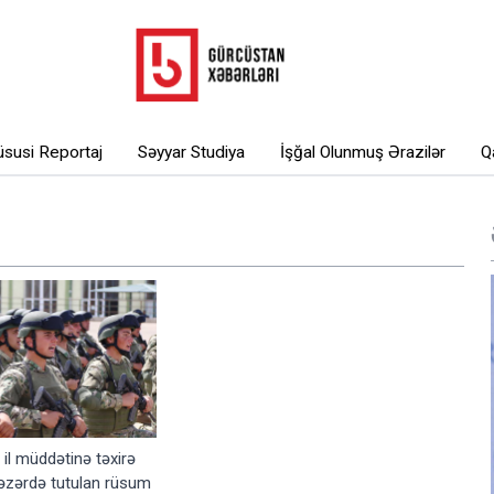
susi Reportaj
Səyyar Studiya
İşğal Olunmuş Ərazilər
Q
 il müddətinə təxirə
əzərdə tutulan rüsum