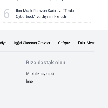
6
İlon Musk Ramzan Kadırova “Tesla
Cybertruck” verdiyini inkar edir
diya
İşğal Olunmuş Ərazilər
Qafqaz
Fakt-Metr
Bizə dəstək olun
Məxfilik siyasəti
İanə