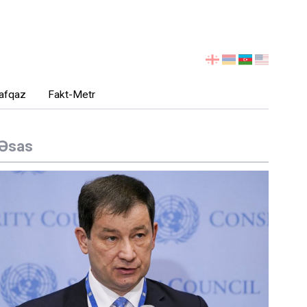
აირჩიეთ
ენა
afqaz
Fakt-Metr
Əsas