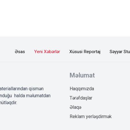
Əsas
Yeni Xəbərlər
Xüsusi Reportaj
Səyyar Stu
Məlumat
ateriallarından qismən
Haqqımızda
lunduğu halda məlumatdan
Tərəfdaşlar
ütləqdir.
Əlaqə
Reklam yerləşdirmək