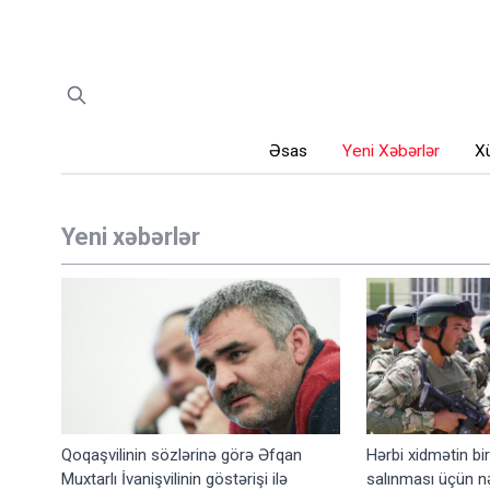
Əsas
Yeni Xəbərlər
Xü
Yeni xəbərlər
Qoqaşvilinin sözlərinə görə Əfqan
Hərbi xidmətin bir
Muxtarlı İvanişvilinin göstərişi ilə
salınması üçün n