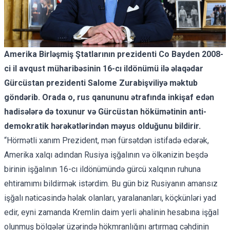
Amerika Birləşmiş Ştatlarının prezidenti Co Bayden 2008-
ci il avqust müharibəsinin 16-cı ildönümü ilə əlaqədar
Gürcüstan prezidenti Salome Zurabişviliyə məktub
göndərib. Orada o, rus qanununu ətrafında inkişaf edən
hadisələrə də toxunur və Gürcüstan hökümətinin anti-
demokratik hərəkətlərindən məyus olduğunu bildirir.
“Hörmətli xanım Prezident, mən fürsətdən istifadə edərək,
Amerika xalqı adından Rusiya işğalının və ölkənizin beşdə
birinin işğalının 16-cı ildönümündə gürcü xalqının ruhuna
ehtiramımı bildirmək istərdim. Bu gün biz Rusiyanın amansız
işğalı nəticəsində həlak olanları, yaralananları, köçkünləri yad
edir, eyni zamanda Kremlin daim yerli əhalinin hesabına işğal
olunmuş bölgələr üzərində hökmranlığını artırmaq cəhdinin