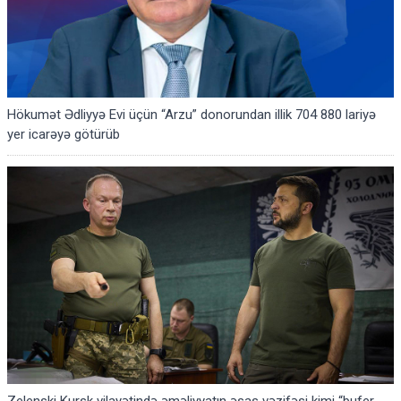
Hökumət Ədliyyə Evi üçün “Arzu” donorundan illik 704 880 lariyə
yer icarəyə götürüb