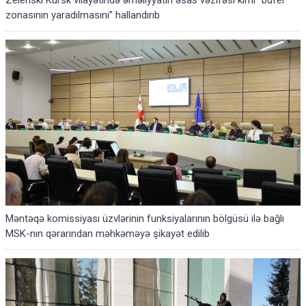
Zelenski Kursk vilayətində əməliyyatın əsas vəzifəsi kimi “bufer
zonasının yaradılmasını” hallandırıb
Məntəqə komissiyası üzvlərinin funksiyalarının bölgüsü ilə bağlı
MSK-nın qərarından məhkəməyə şikayət edilib