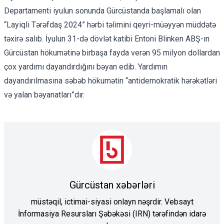
Departamenti iyulun sonunda Gürcüstanda başlamalı olan
“Layiqli Tərəfdaş 2024”
hərbi təlimini qeyri-müəyyən müddətə
təxirə salıb. İyulun 31-də dövlət katibi Entoni Blinken ABŞ-ın
Gürcüstan hökumətinə birbaşa fayda verən
95 milyon dollardan
çox yardımı
dayandırdığını bəyan edib. Yardımın
dayandırılmasına səbəb hökumətin “antidemokratik hərəkətləri
və yalan bəyanatları”dır.
Gürcüstan xəbərləri
müstəqil, ictimai-siyasi onlayn nəşrdir. Vebsayt
İnformasiya Resursları Şəbəkəsi (IRN) tərəfindən idarə