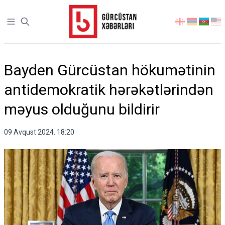
Open sidebar
აირჩიეთ
ენა
Bayden Gürcüstan hökumətinin
antidemokratik hərəkətlərindən
məyus olduğunu bildirir
09 Avqust 2024. 18:20