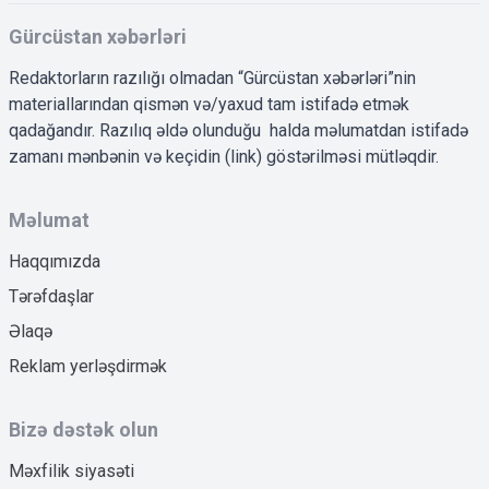
Gürcüstan xəbərləri
Redaktorların razılığı olmadan “Gürcüstan xəbərləri”nin
materiallarından qismən və/yaxud tam istifadə etmək
qadağandır. Razılıq əldə olunduğu halda məlumatdan istifadə
zamanı mənbənin və keçidin (link) göstərilməsi mütləqdir.
Məlumat
Haqqımızda
Tərəfdaşlar
Əlaqə
Reklam yerləşdirmək
Bizə dəstək olun
Məxfilik siyasəti