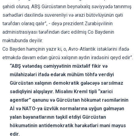
şahidi oluruq. ABŞ Gürcüstanın beynəlxalq səviyyədə tanınmış
sərhədləri daxilində suverenliyi və ərazi bütövlüyünün qəti
tərəfdarı olaraq qalır”, - deyə prezident Zurabişvilinin
administrasiyası tərəfindən dərc edilmiş Co Baydenin
məktubunda deyilir.
Co Bayden həmçinin yazır ki, o, Avro-Atlantik istəklərini ifadə
etməkdə davam edən gürcü xalqının aydın iradəsini qeyd edir”.
“ABŞ vətəndaş cəmiyyətinin müxtəlif fikir və
mülahizələri ifadə edərək mühüm töhfə verdiyi
Gürcüstan xalqının demokratik gələcəyə sarsılmaz
sadiqliyini alqışlayır. Misalını Kreml tipli “xarici
agentlər” qanunu və Gürcüstan hökumət rəsmilərinin
Aİ və NATO-ya üzvlük normalarına uyğun gəlməyən
yalan bəyanatlarının təşkil etdiyi Gürcüstan
hökumətinin antidemokratik hərəkətləri məni məyus
edir.