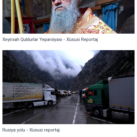
Xeyirxah Quldurlar Yeparxiyası - Xüsusi Reportaj
Rusiya yolu - Xüsusi reportaj