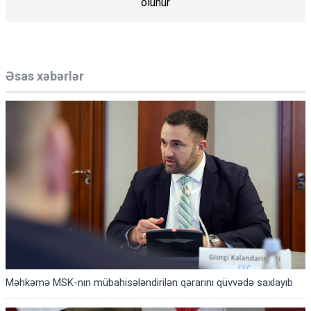
olunur
Əsas xəbərlər
Məhkəmə MSK-nın mübahisələndirilən qərarını qüvvədə saxlayıb