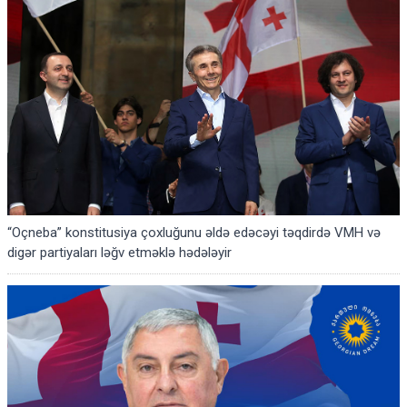
“Oçneba” konstitusiya çoxluğunu əldə edəcəyi təqdirdə VMH və
digər partiyaları ləğv etməklə hədələyir