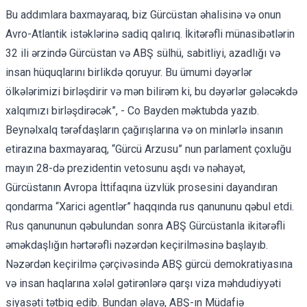
Bu addımlara baxmayaraq, biz Gürcüstan əhalisinə və onun
Avro-Atlantik istəklərinə sadiq qalırıq. İkitərəfli münasibətlərin
32 ili ərzində Gürcüstan və ABŞ sülhü, sabitliyi, azadlığı və
insan hüquqlarını birlikdə qoruyur. Bu ümumi dəyərlər
ölkələrimizi birləşdirir və mən bilirəm ki, bu dəyərlər gələcəkdə
xalqımızı birləşdirəcək”, - Co Bayden məktubda yazıb.
Beynəlxalq tərəfdaşların çağırışlarına və on minlərlə insanın
etirazına baxmayaraq,
“Gürcü Arzusu”
nun parlament çoxluğu
mayın 28-də prezidentin vetosunu aşdı və nəhayət,
Gürcüstanın Avropa İttifaqına üzvlük prosesini dayandıran
qondarma “Xarici agentlər” haqqında rus qanununu qəbul etdi.
Rus qanununun qəbulundan sonra ABŞ Gürcüstanla ikitərəfli
əməkdaşlığın hərtərəfli nəzərdən keçirilməsinə başlayıb.
Nəzərdən keçirilmə çərçivəsində ABŞ gürcü demokratiyasına
və insan haqlarına xələl gətirənlərə qarşı
viza məhdudiyyəti
siyasəti
tətbiq edib. Bundan əlavə, ABŞ-ın Müdafiə