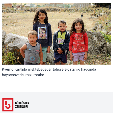
Kvemo Kartlidə məktəbəqədər təhsilə əlçatanlıq haqqında
həyəcanverici məlumatlar