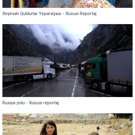
Xeyirxah Quldurlar Yeparxiyası - Xüsusi Reportaj
Rusiya yolu - Xüsusi reportaj