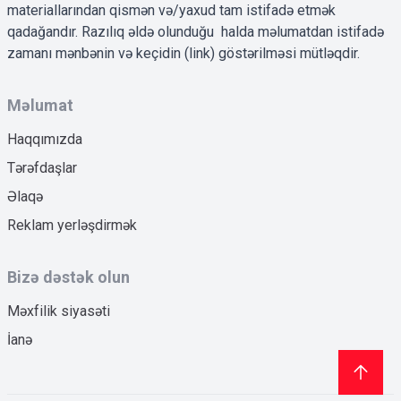
materiallarından qismən və/yaxud tam istifadə etmək
qadağandır. Razılıq əldə olunduğu halda məlumatdan istifadə
zamanı mənbənin və keçidin (link) göstərilməsi mütləqdir.
Məlumat
Haqqımızda
Tərəfdaşlar
Əlaqə
Reklam yerləşdirmək
Bizə dəstək olun
Məxfilik siyasəti
İanə