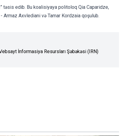
i” təsis edib. Bu koalisiyaya politoloq Qia Caparidze,
ı - Armaz Axvlediani və Tamar Kordzaia qoşulub.
. Vebsayt İnformasiya Resursları Şəbəkəsi (IRN)