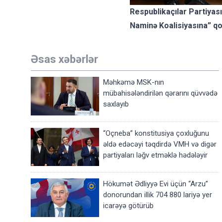
Respublikaçılar Partiyası
Naminə Koalisiyasına” qo
Əsas xəbərlər
Məhkəmə MSK-nın
mübahisələndirilən qərarını qüvvədə
saxlayıb
“Oçneba” konstitusiya çoxluğunu
əldə edəcəyi təqdirdə VMH və digər
partiyaları ləğv etməklə hədələyir
Hökumət Ədliyyə Evi üçün “Arzu”
donorundan illik 704 880 lariyə yer
icarəyə götürüb