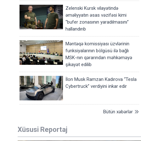
Zelenski Kursk vilayətində
əməliyyatın əsas vəzifəsi kimi
“bufer zonasının yaradılmasını”
hallandırıb
Məntəqə komissiyası üzvlərinin
funksiyalarının bölgüsü ilə bağlı
MSK-nın qərarından məhkəməyə
şikayət edilib
İlon Musk Ramzan Kadırova “Tesla
Cybertruck” verdiyini inkar edir
Bütün xəbərlər
Xüsusi Reportaj