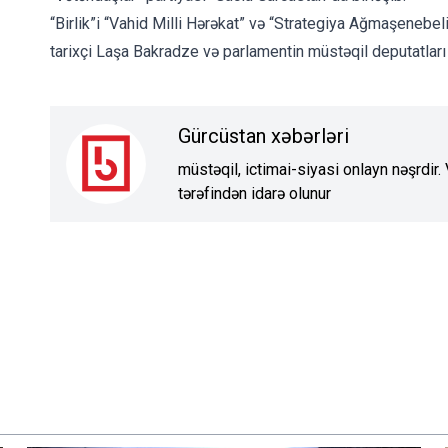
“Birlik”i “Vahid Milli Hərəkat” və “Strategiya Ağmaşenebel
tarixçi Laşa Bakradze və parlamentin müstəqil deputatlar
Gürcüstan xəbərləri
müstəqil, ictimai-siyasi onlayn nəşrdir
tərəfindən idarə olunur