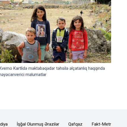
Kvemo Kartlidə məktəbəqədər təhsilə əlçatanlıq haqqında
həyəcanverici məlumatlar
diya
İşğal Olunmuş Ərazilər
Qafqaz
Fakt-Metr