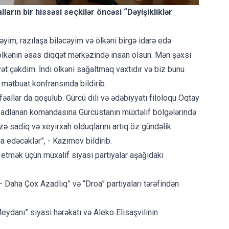
arın bir hissəsi seçkilər öncəsi “Dəyişikliklər
yim, razılaşa biləcəyim və ölkəni birgə idarə edə
u ölkənin əsas diqqət mərkəzində insan olsun. Mən şəxsi
ət çəkdim. İndi ölkəni sağaltmaq vaxtıdır və biz bunu
 mətbuat konfransında bildirib.
əallar da qoşulub. Gürcü dili və ədəbiyyatı filoloqu Oqtay
 adlanan komandasına Gürcüstanın müxtəlif bölgələrində
izə sadiq və xeyirxah olduqlarını artıq öz gündəlik
a edəcəklər”, - Kazımov bildirib.
 etmək üçün müxalif siyasi partiyalar aşağıdaki
i – Daha Çox Azadlıq” və “Droa” partiyaları tərəfindən
eydanı” siyasi hərəkatı və Aleko Elisaşvilinin