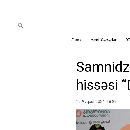
Əsas
Yeni Xəbərlər
Xü
Samnidze
hissəsi “
19 Avqust 2024. 18:26