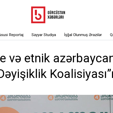
susi Reportaj
Səyyar Studiya
İşğal Olunmuş Ərazilər
Q
 və etnik azərbaycanlı
Dəyişiklik Koalisiyası