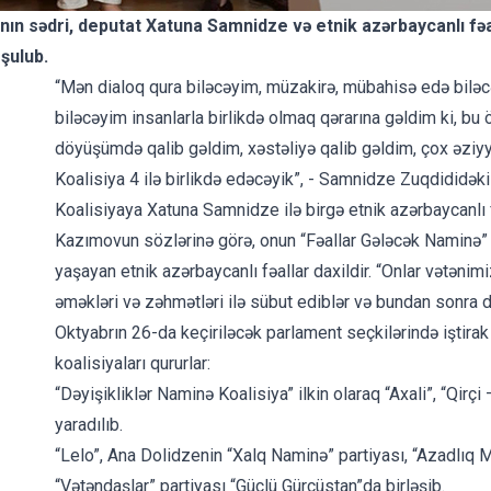
nın sədri, deputat Xatuna Samnidze və etnik azərbaycanlı fəall
şulub.
“Mən dialoq qura biləcəyim, müzakirə, mübahisə edə biləcə
biləcəyim insanlarla birlikdə olmaq qərarına gəldim ki, b
döyüşümdə qalib gəldim, xəstəliyə qalib gəldim, çox əziyy
Koalisiya 4 ilə birlikdə edəcəyik”, - Samnidze Zuqdididəki
Koalisiyaya Xatuna Samnidze ilə birgə etnik azərbaycanlı f
Kazımovun sözlərinə görə, onun “Fəallar Gələcək Naminə”
yaşayan etnik azərbaycanlı fəallar daxildir. “Onlar vətənim
əməkləri və zəhmətləri ilə sübut ediblər və bundan sonra d
Oktyabrın 26-da keçiriləcək parlament seçkilərində iştirak
koalisiyaları qururlar:
“Dəyişikliklər Naminə Koalisiya” ilkin olaraq “Axali”, “Qirç
yaradılıb.
“Lelo”, Ana Dolidzenin “Xalq Naminə” partiyası, “Azadlıq M
“Vətəndaşlar” partiyası “Güclü Gürcüstan”da birləşib.