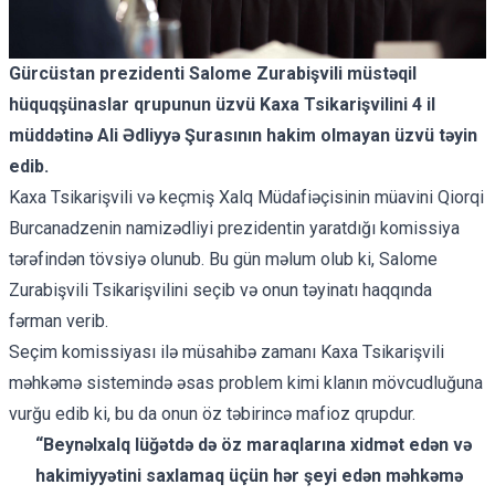
Gürcüstan prezidenti Salome Zurabişvili müstəqil
hüquqşünaslar qrupunun üzvü Kaxa Tsikarişvilini 4 il
müddətinə Ali Ədliyyə Şurasının hakim olmayan üzvü təyin
edib.
Kaxa Tsikarişvili və keçmiş Xalq Müdafiəçisinin müavini Qiorqi
Burcanadzenin namizədliyi prezidentin yaratdığı komissiya
tərəfindən tövsiyə olunub. Bu gün məlum olub ki, Salome
Zurabişvili Tsikarişvilini seçib və onun təyinatı haqqında
fərman verib.
Seçim komissiyası ilə müsahibə zamanı Kaxa Tsikarişvili
məhkəmə sistemində əsas problem kimi klanın mövcudluğuna
vurğu edib ki, bu da onun öz təbirincə mafioz qrupdur.
“Beynəlxalq lüğətdə də öz maraqlarına xidmət edən və
hakimiyyətini saxlamaq üçün hər şeyi edən məhkəmə