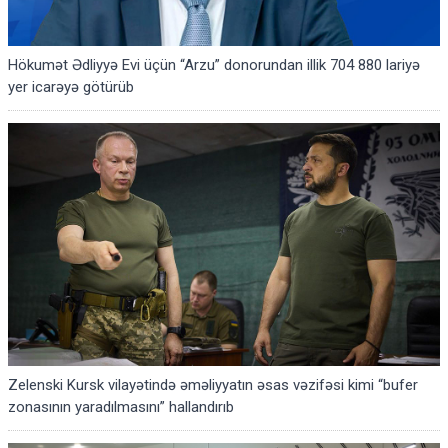
Hökumət Ədliyyə Evi üçün “Arzu” donorundan illik 704 880 lariyə
yer icarəyə götürüb
Zelenski Kursk vilayətində əməliyyatın əsas vəzifəsi kimi “bufer
zonasının yaradılmasını” hallandırıb