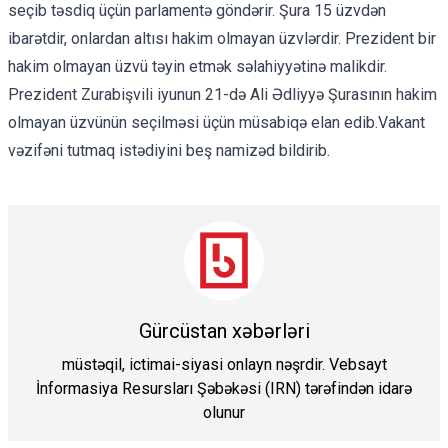
seçib təsdiq üçün parlamentə göndərir. Şura 15 üzvdən
ibarətdir, onlardan altısı hakim olmayan üzvlərdir. Prezident bir
hakim olmayan üzvü təyin etmək səlahiyyətinə malikdir.
Prezident Zurabişvili iyunun 21-də Ali Ədliyyə Şurasının hakim
olmayan üzvünün seçilməsi üçün müsabiqə elan edib.Vakant
vəzifəni tutmaq istədiyini
beş namizəd
bildirib.
Gürcüstan xəbərləri
müstəqil, ictimai-siyasi onlayn nəşrdir. Vebsayt
İnformasiya Resursları Şəbəkəsi (IRN) tərəfindən idarə
olunur