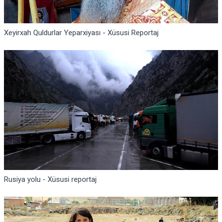
Xeyirxah Quldurlar Yeparxiyası - Xüsusi Reportaj
Rusiya yolu - Xüsusi reportaj