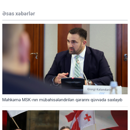
Əsas xəbərlər
Məhkəmə MSK-nın mübahisələndirilən qərarını qüvvədə saxlayıb