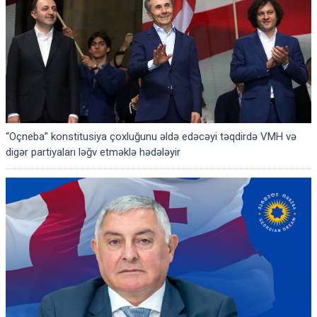
“Oçneba” konstitusiya çoxluğunu əldə edəcəyi təqdirdə VMH və
digər partiyaları ləğv etməklə hədələyir