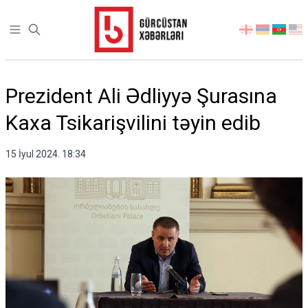
Open sidebar
აირჩიეთ
ენა
Prezident Ali Ədliyyə Şurasına
Kaxa Tsikarişvilini təyin edib
15 İyul 2024. 18:34