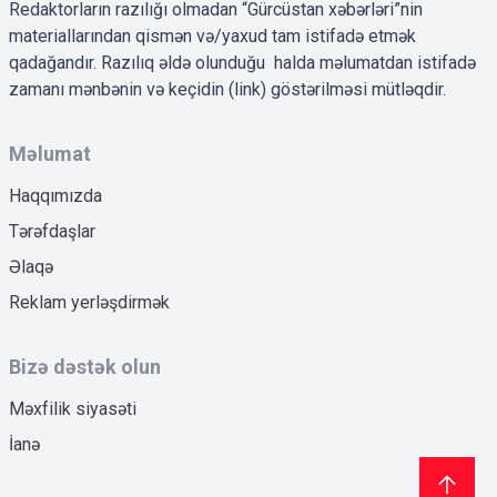
Redaktorların razılığı olmadan “Gürcüstan xəbərləri”nin
materiallarından qismən və/yaxud tam istifadə etmək
qadağandır. Razılıq əldə olunduğu halda məlumatdan istifadə
zamanı mənbənin və keçidin (link) göstərilməsi mütləqdir.
Məlumat
Haqqımızda
Tərəfdaşlar
Əlaqə
Reklam yerləşdirmək
Bizə dəstək olun
Məxfilik siyasəti
İanə