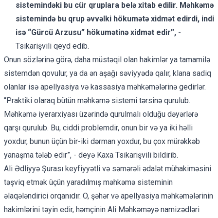
sistemindəki bu cür qruplara belə xitab edilir. Məhkəmə
sistemində bu qrup əvvəlki hökumətə xidmət edirdi, indi
isə “Gürcü Arzusu” hökumətinə xidmət edir”,
-
Tsikarişvili qeyd edib.
Onun sözlərinə görə, daha müstəqil olan hakimlər ya tamamilə
sistemdən qovulur, ya da ən aşağı səviyyədə qalır, klana sadiq
olanlar isə apellyasiya və kassasiya məhkəmələrinə gedirlər.
“Praktiki olaraq bütün məhkəmə sistemi tərsinə qurulub.
Məhkəmə iyerarxiyası üzərində qurulmalı olduğu dəyərlərə
qarşı qurulub. Bu, ciddi problemdir, onun bir və ya iki həlli
yoxdur, bunun üçün bir-iki dərman yoxdur, bu çox mürəkkəb
yanaşma tələb edir”, - deyə Kaxa Tsikarişvili bildirib.
Ali Ədliyyə Şurası keyfiyyətli və səmərəli ədalət mühakiməsini
təşviq etmək üçün yaradılmış məhkəmə sisteminin
əlaqələndirici orqanıdır. O, şəhər və apellyasiya məhkəmələrinin
hakimlərini təyin edir, həmçinin Ali Məhkəməyə namizədləri