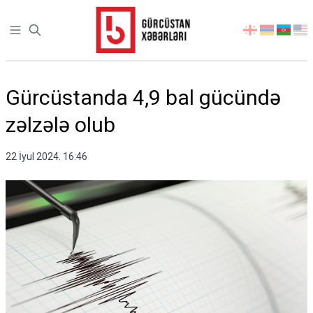
Open sidebar
აირჩიეთ
ენა
Gürcüstanda 4,9 bal gücündə
zəlzələ olub
22 İyul 2024. 16:46