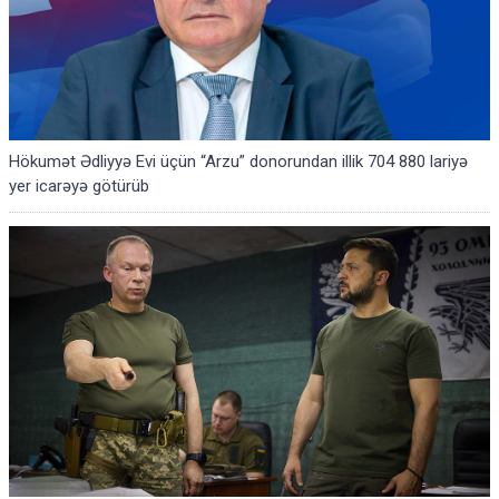
Hökumət Ədliyyə Evi üçün “Arzu” donorundan illik 704 880 lariyə
yer icarəyə götürüb