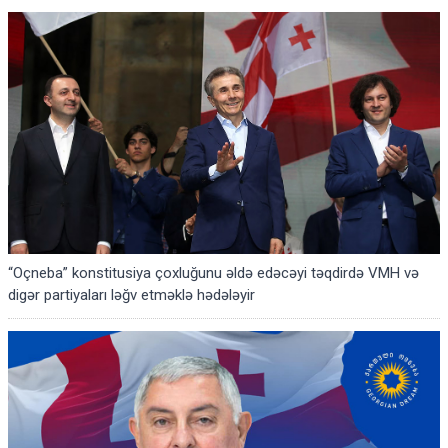
“Oçneba” konstitusiya çoxluğunu əldə edəcəyi təqdirdə VMH və
digər partiyaları ləğv etməklə hədələyir