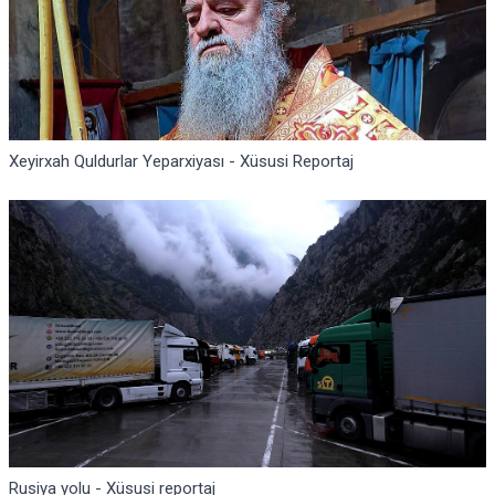
Xeyirxah Quldurlar Yeparxiyası - Xüsusi Reportaj
Rusiya yolu - Xüsusi reportaj