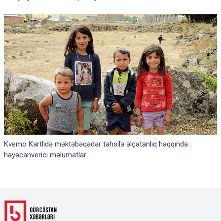
Kvemo Kartlidə məktəbəqədər təhsilə əlçatanlıq haqqında
həyəcanverici məlumatlar