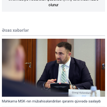
olunur
Əsas xəbərlər
Məhkəmə MSK-nın mübahisələndirilən qərarını qüvvədə saxlayıb