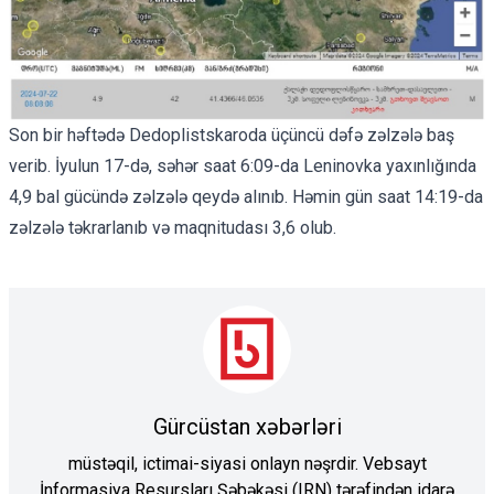
Son bir həftədə Dedoplistskaroda üçüncü dəfə zəlzələ baş
verib. İyulun 17-də, səhər saat 6:09-da Leninovka yaxınlığında
4,9 bal gücündə zəlzələ qeydə alınıb. Həmin gün saat 14:19-da
zəlzələ təkrarlanıb və maqnitudası 3,6 olub.
Gürcüstan xəbərləri
müstəqil, ictimai-siyasi onlayn nəşrdir. Vebsayt
İnformasiya Resursları Şəbəkəsi (IRN) tərəfindən idarə