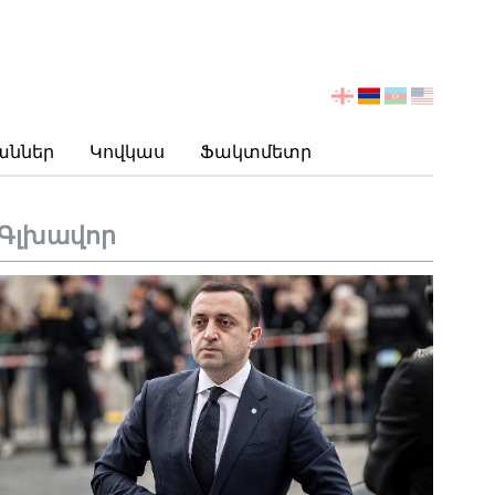
აირჩიეთ
ენა
աններ
Կովկաս
Ֆակտմետր
Գլխավոր