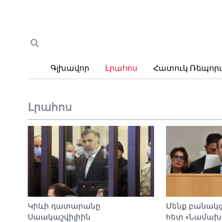
Գլխավոր
Լրահոս
Հատուկ Ռեպո
Լրահոս
Կիևի դատարանը
Մենք բանակցո
Սաակաշվիլիին
հետ «Նամախ