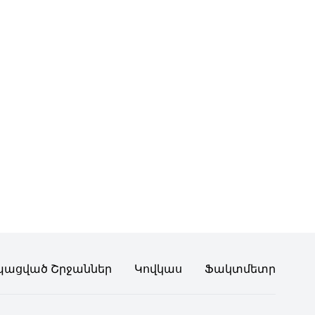
պացված Շրջաններ
Կովկաս
Ֆակտմետր