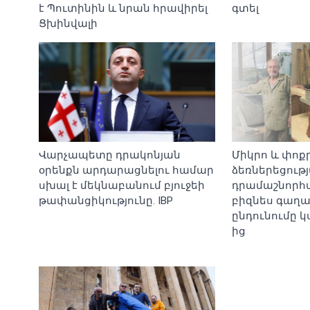
է Պուտինին և նրան հրավիրել
գտել
Ցխինվալի
Վարչապետը դրակոնյան
Միկրո և փոք
օրենքն արդարացնելու համար
ձեռներեցութ
սխալ է մեկնաբանում բյուջեի
դրամաշնորհա
թափանցիկությունը. IBP
բիզնես գաղ
ընդունումը կ
ից