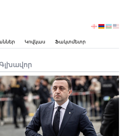
აირჩიეთ
ენა
աններ
Կովկաս
Ֆակտմետր
Գլխավոր