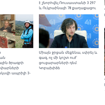
է շնորհվել Ռուսաստանի 3 297
և Ուկրաինայի 78 քաղաքացու
ր
Միայն ջրցան մեքենա, սփրեյ և
յան
գազ, ոչ մի կոշտ ուժ՝
յին ծրագրի
ցուցարարների դեմ.
ափարների
Կոբախիձե
սկսվի ապրիլի 3-