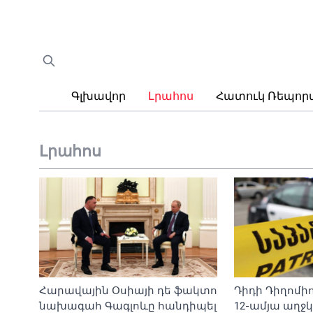
Գլխավոր
Լրահոս
Հատուկ Ռեպո
Լրահոս
Հարավային Օսիայի դե ֆակտո
Դիդի Դիղոմի
նախագահ Գագլոևը հանդիպել
12-ամյա աղջ