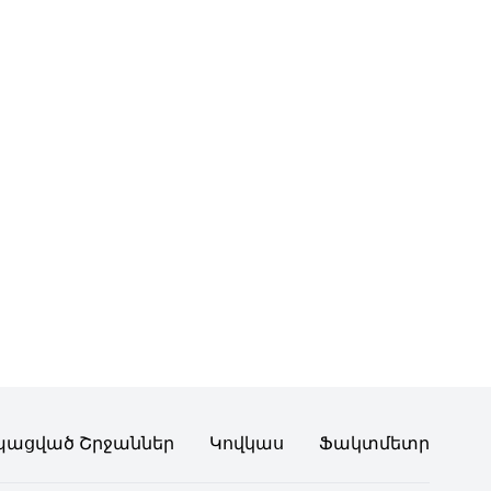
պացված Շրջաններ
Կովկաս
Ֆակտմետր