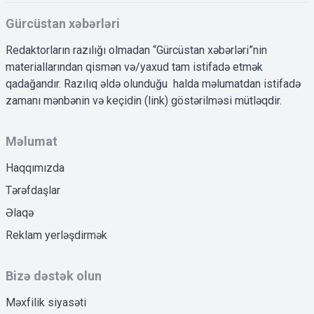
Gürcüstan xəbərləri
Redaktorların razılığı olmadan “Gürcüstan xəbərləri”nin
materiallarından qismən və/yaxud tam istifadə etmək
qadağandır. Razılıq əldə olunduğu halda məlumatdan istifadə
zamanı mənbənin və keçidin (link) göstərilməsi mütləqdir.
Məlumat
Haqqımızda
Tərəfdaşlar
Əlaqə
Reklam yerləşdirmək
Bizə dəstək olun
Məxfilik siyasəti