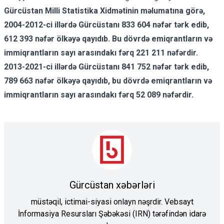
Gürcüstan Milli Statistika Xidmətinin məlumatına görə,
2004-2012-ci illərdə Gürcüstanı 833 604 nəfər tərk edib,
612 393 nəfər ölkəyə qayıdıb.
Bu dövrdə
emiqrantların və
immiqrantların
sayı arasındakı fərq 221 211 nəfərdir.
2013-2021-ci illərdə Gürcüstanı 841 752 nəfər tərk edib,
789 663 nəfər ölkəyə qayıdıb, bu dövrdə
emiqrantların və
immiqrantların
sayı arasındakı fərq 52 089 nəfərdir.
Gürcüstan xəbərləri
müstəqil, ictimai-siyasi onlayn nəşrdir. Vebsayt
İnformasiya Resursları Şəbəkəsi (IRN) tərəfindən idarə