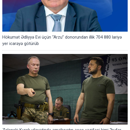
Hökumət Ədliyyə Evi üçün “Arzu” donorundan illik 704 880 lariyə
yer icarəyə götürüb