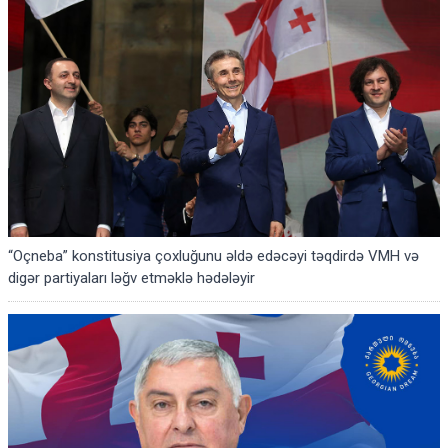
“Oçneba” konstitusiya çoxluğunu əldə edəcəyi təqdirdə VMH və
digər partiyaları ləğv etməklə hədələyir