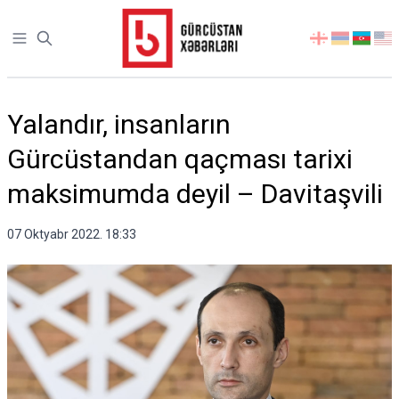
Open sidebar
აირჩიეთ
ენა
Yalandır, insanların
Gürcüstandan qaçması tarixi
maksimumda deyil – Davitaşvili
07 Oktyabr 2022. 18:33