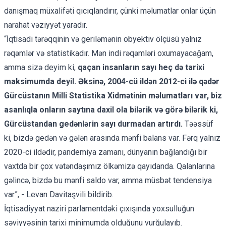
danışmaq müxalifəti qıcıqlandırır, çünki məlumatlar onlar üçün
narahat vəziyyət yaradır.
“İqtisadi tərəqqinin və geriləmənin obyektiv ölçüsü yalnız
rəqəmlər və statistikadır. Mən indi rəqəmləri oxumayacağam,
amma sizə deyim ki,
qaçan insanların sayı heç d
ə
tarixi
maksimumda deyil.
Ə
ksin
ə
, 2004-cü ild
ə
n 2012-ci il
ə
q
ə
d
ə
r
Gürcüstanın Milli Statistika Xidm
ə
tinin m
ə
lumatları var, biz
asanlıqla onların saytına daxil ola bil
ə
rik v
ə
gör
ə
bil
ə
rik ki,
Gürcüstandan ged
ənlərin
sayı durmadan artırdı.
Təəssüf
ki, bizdə gedən və gələn arasında mənfi balans var. Fərq yalnız
2020-ci ildədir, pandemiya zamanı, dünyanın bağlandığı bir
vaxtda bir çox vətəndaşımız ölkəmizə qayıdanda. Qalanlarına
gəlincə, bizdə bu mənfi saldo var, amma müsbət tendensiya
var”, - Levan Davitaşvili bildirib.
İqtisadiyyat naziri parlamentdəki çıxışında
yoxsulluğun
səviyyəsinin tarixi minimumda olduğunu
vurğulayıb.