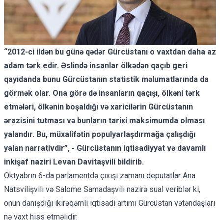
“2012-ci ild
ən bu gün
ə q
əd
ər Gürcüstanı o vaxtdan daha az
adam t
ərk edir.
Əslind
ə insanlar ölk
əd
ən qaçıb geri
qayıdanda bunu Gürcüstanın statistik m
əlumatlarında da
görm
ək olar.
Ona gör
ə d
ə insanların qaçışı, ölk
əni t
ərk
etm
əl
əri, ölk
ənin boşaldığı v
ə xaricil
ərin Gürcüstanın
ərazisini tutması v
ə bunların tarixi maksimumda olması
yalandır.
Bu, müxalif
ə
tin populyarlaşdırmağa çalışdığı
yalan narrativdir”, - Gürcüstanın iqtisadiyyat v
ə
davamlı
inkişaf naziri Levan Davitaşvili bildirib.
Oktyabrın 6-da parlamentdə çıxışı zamanı deputatlar Ana
Natsvilişvili və Salome Samadaşvili nazirə sual veriblər ki,
onun danışdığı ikirəqəmli iqtisadi artımı Gürcüstan vətəndaşları
nə vaxt hiss etməlidir.