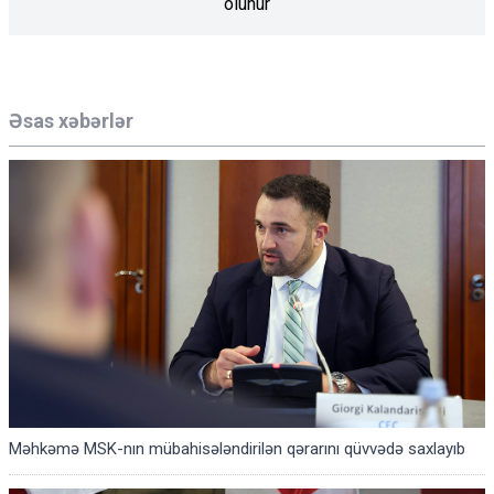
olunur
Əsas xəbərlər
Məhkəmə MSK-nın mübahisələndirilən qərarını qüvvədə saxlayıb