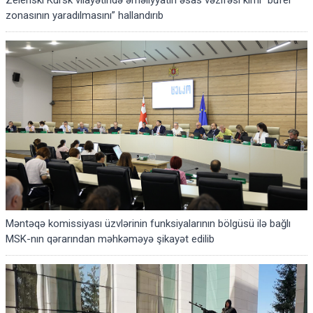
Zelenski Kursk vilayətində əməliyyatın əsas vəzifəsi kimi “bufer
zonasının yaradılmasını” hallandırıb
Məntəqə komissiyası üzvlərinin funksiyalarının bölgüsü ilə bağlı
MSK-nın qərarından məhkəməyə şikayət edilib