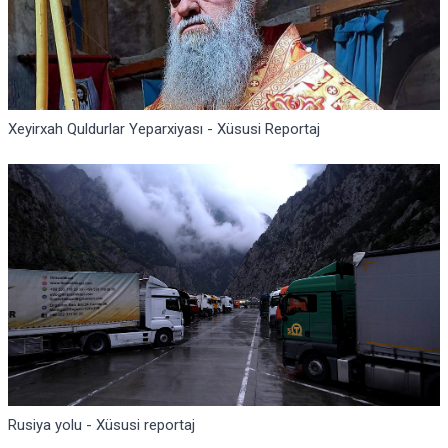
Xeyirxah Quldurlar Yeparxiyası - Xüsusi Reportaj
Rusiya yolu - Xüsusi reportaj