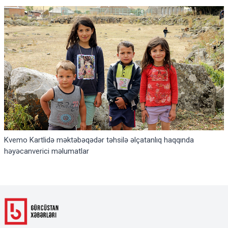
Kvemo Kartlidə məktəbəqədər təhsilə əlçatanlıq haqqında
həyəcanverici məlumatlar