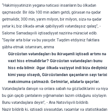
“Hakimiyyətinizin yeganə nəticəsi insanların bu ölkədən
qaçmasıdır. Bir ildə 100 min adam getdi, görəsən nə qədər
getməlidir, 300 min, yarım milyon, bir milyon, sizə nə qədər
yetər ki, biz ölkədə əmək qabiliyyətli vətəndaşsız qalaq”, -
Salome Samadaşvili iqtisadiyyat nazirinə müraciət edib.
“Sayılar arta bilər və bu yaxşıdır. Təqdim etdiyiniz faktlara
şübhə etmək istəmirəm, amma
Gürcüstan v
ə
t
ə
ndaşları bu ikir
ə
q
ə
mli iqtisadi artımı n
ə
vaxt hiss etm
ə
lidirl
ə
r? Gürcüstan v
ə
t
ə
ndaşları bunu
hiss ed
ə
bilmir.
Ə
g
ə
r ölk
ə
d
ə
v
ə
ziyy
ə
t indi biz
ə
dediyiniz
kimi yaxşı olsaydı, Gürcüstandan qaçanların sayı tarixi
maksimuma çatmazdı. Getmirl
ə
r, ail
ə
l
ərlə
qaçırlar.
Vətəndaşlarla danışın və onlara sabah nə gözlədiklərini və niyə
bu gün qaçıb çantalarını yığmamaları lazım olduğunu söyləyin.
Bunu vətəndaşlara deyin”, - Ana Natsvlişvili bildirib.
Nazir bildirib ki, iqtisadi siyasətdən, rəqəmlər və statistikadan