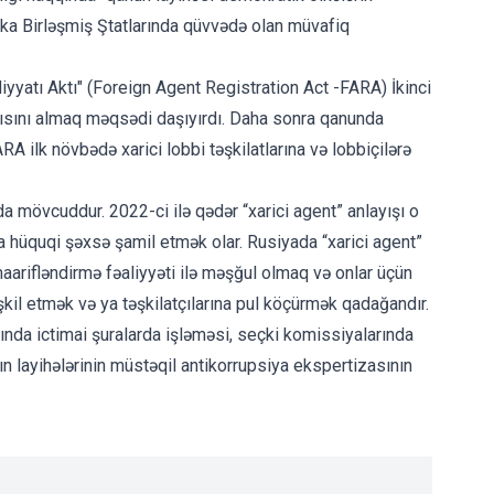
ika Birləşmiş Ştatlarında qüvvədə olan müvafiq
yyatı Aktı" (Foreign Agent Registration Act -FARA) İkinci
ısını almaq məqsədi daşıyırdı. Daha sonra qanunda
ARA ilk növbədə xarici lobbi təşkilatlarına və lobbiçilərə
a mövcuddur. 2022-ci ilə qədər “xarici agent” anlayışı o
 ya hüquqi şəxsə şamil etmək olar. Rusiyada “xarici agent”
maarifləndirmə fəaliyyəti ilə məşğul olmaq və onlar üçün
şkil etmək və ya təşkilatçılarına pul köçürmək qadağandır.
nında ictimai şuralarda işləməsi, seçki komissiyalarında
rın layihələrinin müstəqil antikorrupsiya ekspertizasının