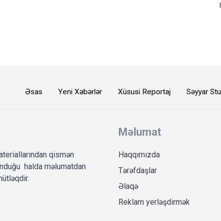
Əsas
Yeni Xəbərlər
Xüsusi Reportaj
Səyyar Stu
Məlumat
ateriallarından qismən
Haqqımızda
lunduğu halda məlumatdan
Tərəfdaşlar
ütləqdir.
Əlaqə
Reklam yerləşdirmək