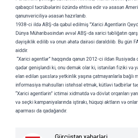
qabaqcıl təcrübələrini özündə ehtiva edir və əsasən Amer
qanunvericiliyə əsasən hazırlanıb.
1938-ci ildə ABŞ-da qəbul edilmiş "Xarici Agentlərin Qeydi
Dünya Müharibəsindən əvvəl ABŞ-da xarici təbliğatın qarş
dəyişiklik edilib və onun əhatə dairəsi daraldılıb. Bu gün F
aiddir.
“Xarici agentlər” haqqında qanun 2012-ci ildən Rusiyada d
qədər genişləndi ki, onu demək olar ki, istənilən fiziki və
elan edilən şəxslərə yetkinlik yaşına çatmayanlarla bağlı 
informasiya məhsulları istehsal etmək, kütləvi tədbirlər tə
“Xarici agentlərin” ictimai xidmətdə və dövlət orqanları ya
və seçki kampaniyalarında iştirakı, hüquqi aktların və onla
aparması da qadağandır.
Gürcüstan xəbərləri