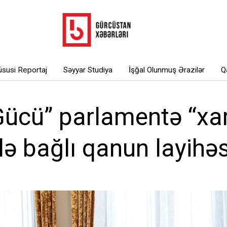
susi Reportaj
Səyyar Studiya
İşğal Olunmuş Ərazilər
Q
Gücü” parlamentə “xar
ilə bağlı qanun layihə