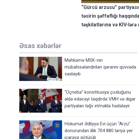
“Gürcü arzusu” partiyası
təsirin şəffaflığı haqqın
təşkilatlarına və KİV-lərə a
Əsas xəbərlər
Məhkəmə MSK-nın
mübahisələndirilən qərarını qüvvədə
saxlayıb
“Oçneba” konstitusiya çoxluğunu
əldə edəcəyi təqdirdə VMH və digər
partiyaları ləğv etməklə hədələyir
Hökumət Ədliyyə Evi üçün “Arzu”
donorundan illik 704 880 lariyə yer
icarəyə götürüb