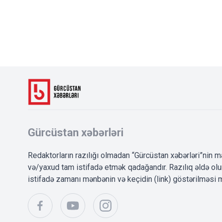
Gürcüstan xəbərləri
Redaktorların razılığı olmadan “Gürcüstan xəbərləri”nin m
və/yaxud tam istifadə etmək qadağandır. Razılıq əldə o
istifadə zamanı mənbənin və keçidin (link) göstərilməsi m