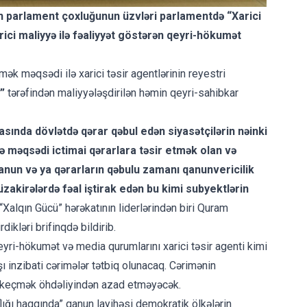
an parlament çoxluğunun üzvləri parlamentdə “Xarici
rici maliyyə ilə fəaliyyət göstərən qeyri-hökumət
mək məqsədi ilə xarici təsir agentlərinin reyestri
”
tərəfindən maliyyələşdirilən həmin qeyri-sahibkar
əsasında dövlətdə qərar qəbul edən siyasətçilərin nəinki
də məqsədi ictimai qərarlara təsir etmək olan və
anun və ya qərarların qəbulu zamanı qanunvericilik
üzakirələrdə fəal iştirak edən bu kimi subyektlərin
“Xalqın Gücü” hərəkatının liderlərindən biri Quram
ikləri brifinqdə bildirib.
yri-hökumət və media qurumlarını xarici təsir agenti kimi
 inzibati cərimələr tətbiq olunacaq. Cərimənin
an keçmək öhdəliyindən azad etməyəcək.
flığı haqqında” qanun layihəsi demokratik ölkələrin