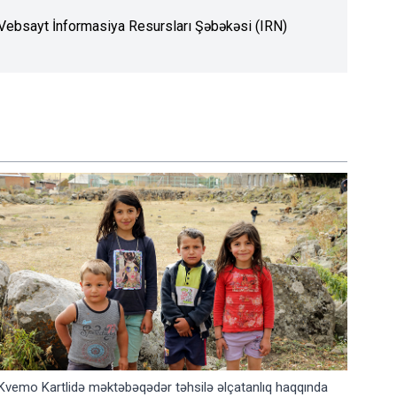
. Vebsayt İnformasiya Resursları Şəbəkəsi (IRN)
Kvemo Kartlidə məktəbəqədər təhsilə əlçatanlıq haqqında