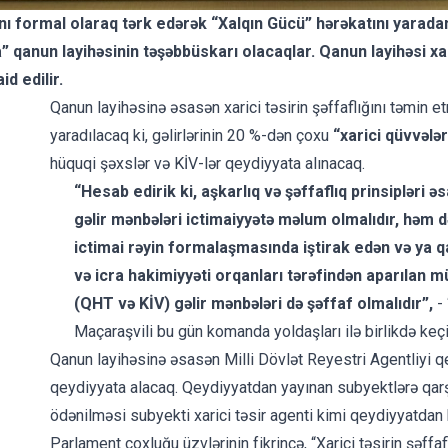
nı formal olaraq tərk edərək “Xalqın Gücü” hərəkatını yarad
da” qanun layihəsinin təşəbbüskarı olacaqlar. Qanun layihəsi xa
id edilir.
Qanun layihəsinə əsasən xarici təsirin şəffaflığını təmin et
yaradılacaq ki, gəlirlərinin 20 %-dən çoxu
“xarici qüvvələr
hüquqi şəxslər və KİV-lər qeydiyyata alınacaq.
“Hesab edirik ki, aşkarlıq və şəffaflıq prinsipləri 
gəlir mənbələri ictimaiyyətə məlum olmalıdır, həm 
ictimai rəyin formalaşmasında iştirak edən və ya q
və icra hakimiyyəti orqanları tərəfindən aparılan m
(QHT və KİV) gəlir mənbələri də şəffaf olmalıdır”,
- 
Maçaraşvili bu gün komanda yoldaşları ilə birlikdə keçird
Qanun layihəsinə əsasən Milli Dövlət Reyestri Agentliyi qe
qeydiyyata alacaq. Qeydiyyatdan yayınan subyektlərə qarşı
ödənilməsi subyekti xarici təsir agenti kimi qeydiyyatd
Parlament çoxluğu üzvlərinin fikrincə, “Xarici təsirin şəffa