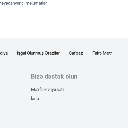
həyəcanverici məlumatlar
diya
İşğal Olunmuş Ərazilər
Qafqaz
Fakt-Metr
Bizə dəstək olun
Məxfilik siyasəti
İanə