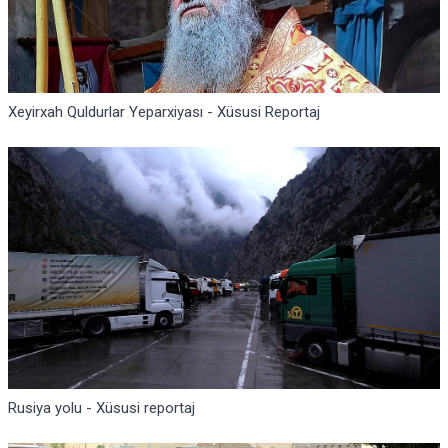
Xeyirxah Quldurlar Yeparxiyası - Xüsusi Reportaj
Rusiya yolu - Xüsusi reportaj