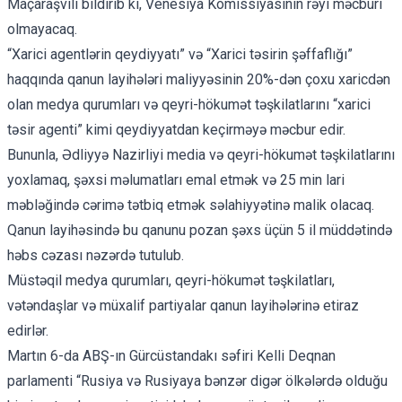
Maçaraşvili bildirib ki, Venesiya Komissiyasının rəyi məcburi
olmayacaq.
“Xarici agentlərin qeydiyyatı” və “Xarici təsirin şəffaflığı”
haqqında qanun layihələri maliyyəsinin 20%-dən çoxu xaricdən
olan medya qurumları və qeyri-hökumət təşkilatlarını “xarici
təsir agenti” kimi qeydiyyatdan keçirməyə məcbur edir.
Bununla, Ədliyyə Nazirliyi media və qeyri-hökumət təşkilatlarını
yoxlamaq, şəxsi məlumatları emal etmək və 25 min lari
məbləğində cərimə tətbiq etmək səlahiyyətinə malik olacaq.
Qanun layihəsində bu qanunu pozan şəxs üçün 5 il müddətində
həbs cəzası nəzərdə tutulub.
Müstəqil medya qurumları, qeyri-hökumət təşkilatları,
vətəndaşlar və müxalif partiyalar qanun layihələrinə etiraz
edirlər.
Martın 6-da ABŞ-ın Gürcüstandakı səfiri Kelli Deqnan
parlamenti “Rusiya və Rusiyaya bənzər digər ölkələrdə olduğu