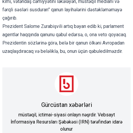
kimi, vətəndaş cəmiyyətini ləkələyən, müstəqil medianı və
fərqli səsləri susduran” qanun layihələrini dəstəkləməməyə
çağırıb.
Prezident Salome Zurabişvili artıq bəyan edib ki, parlament
agentlər haqqında qanunu qəbul edərsə, o, ona veto qoyacaq.
Prezidentin sözlərinə görə, belə bir qanun ölkəni Avropadan
uzaqlaşdıracaq və beləliklə, bu, onun üçün qəbuledilməzdir.
Gürcüstan xəbərləri
müstəqil, ictimai-siyasi onlayn nəşrdir. Vebsayt
İnformasiya Resursları Şəbəkəsi (IRN) tərəfindən idarə
olunur