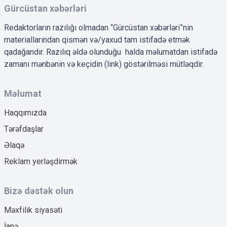
Gürcüstan xəbərləri
Redaktorların razılığı olmadan “Gürcüstan xəbərləri”nin
materiallarından qismən və/yaxud tam istifadə etmək
qadağandır. Razılıq əldə olunduğu halda məlumatdan istifadə
zamanı mənbənin və keçidin (link) göstərilməsi mütləqdir.
Məlumat
Haqqımızda
Tərəfdaşlar
Əlaqə
Reklam yerləşdirmək
Bizə dəstək olun
Məxfilik siyasəti
İanə