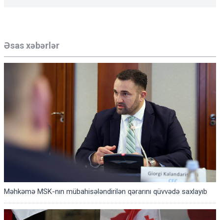
Əsas xəbərlər
Məhkəmə MSK-nın mübahisələndirilən qərarını qüvvədə saxlayıb