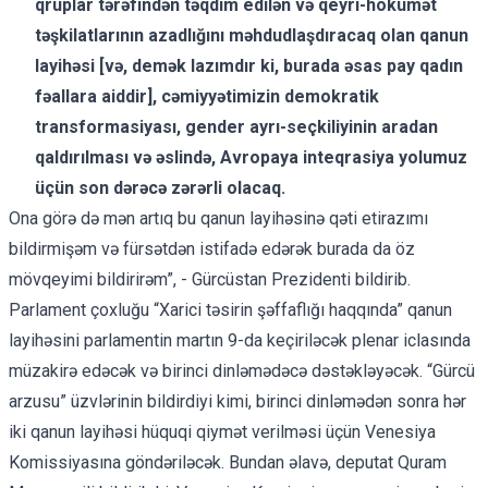
qruplar tərəfindən təqdim edilən və qeyri-hökumət
təşkilatlarının azadlığını məhdudlaşdıracaq olan qanun
layihəsi [və, demək lazımdır ki, burada əsas pay qadın
fəallara aiddir], cəmiyyətimizin demokratik
transformasiyası, gender ayrı-seçkiliyinin aradan
qaldırılması və əslində, Avropaya inteqrasiya yolumuz
üçün son dərəcə zərərli olacaq.
Ona görə də mən artıq bu qanun layihəsinə qəti etirazımı
bildirmişəm və fürsətdən istifadə edərək burada da öz
mövqeyimi bildirirəm”, - Gürcüstan Prezidenti bildirib.
Parlament çoxluğu “Xarici təsirin şəffaflığı haqqında” qanun
layihəsini parlamentin martın 9-da keçiriləcək plenar iclasında
müzakirə edəcək və birinci dinləmədəcə dəstəkləyəcək. “Gürcü
arzusu” üzvlərinin bildirdiyi kimi, birinci dinləmədən sonra hər
iki qanun layihəsi hüquqi qiymət verilməsi üçün Venesiya
Komissiyasına göndəriləcək. Bundan əlavə, deputat Quram