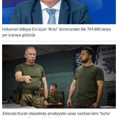
Hökumət Ədliyyə Evi üçün “Arzu” donorundan illik 704 880 lariyə
yer icarəyə götürüb
Zelenski Kursk vilayətində əməliyyatın əsas vəzifəsi kimi “bufer