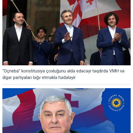
“Oçneba” konstitusiya çoxluğunu əldə edəcəyi təqdirdə VMH və
digər partiyaları ləğv etməklə hədələyir