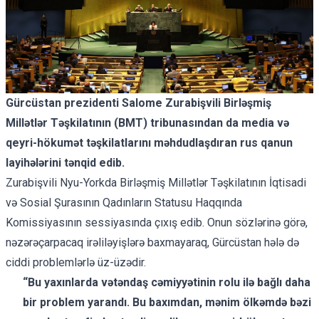
Gürcüstan prezidenti Salome Zurabişvili Birləşmiş
Millətlər Təşkilatının (BMT) tribunasından da media və
qeyri-hökumət təşkilatlarını məhdudlaşdıran rus qanun
layihələrini tənqid edib.
Zurabişvili Nyu-Yorkda Birləşmiş Millətlər Təşkilatının İqtisadi
və Sosial Şurasının Qadınların Statusu Haqqında
Komissiyasının sessiyasında çıxış edib. Onun sözlərinə görə,
nəzərəçarpacaq irəliləyişlərə baxmayaraq, Gürcüstan hələ də
ciddi problemlərlə üz-üzədir.
“Bu yaxınlarda vətəndaş cəmiyyətinin rolu ilə bağlı daha
bir problem yarandı. Bu baxımdan, mənim ölkəmdə bəzi