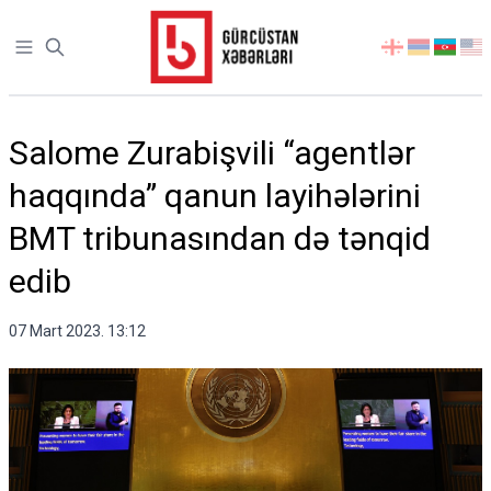
Open sidebar
აირჩიეთ
ენა
Salome Zurabişvili “agentlər
haqqında” qanun layihələrini
BMT tribunasından də tənqid
edib
07 Mart 2023. 13:12