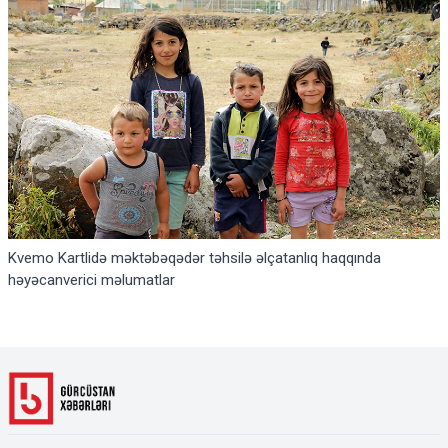
Kvemo Kartlidə məktəbəqədər təhsilə əlçatanlıq haqqında
həyəcanverici məlumatlar