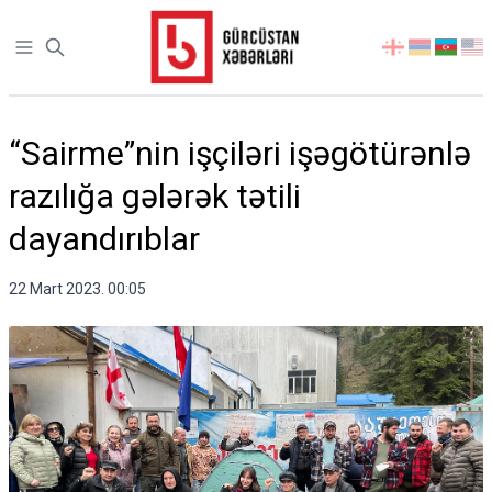
Open sidebar
აირჩიეთ
ენა
“Sairme”nin işçiləri işəgötürənlə
razılığa gələrək tətili
dayandırıblar
22 Mart 2023. 00:05