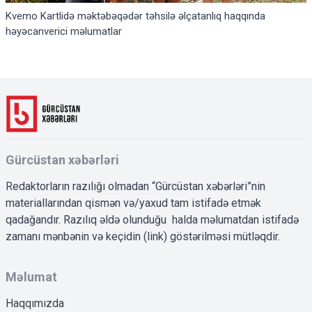
Kvemo Kartlidə məktəbəqədər təhsilə əlçatanlıq haqqında
həyəcanverici məlumatlar
Gürcüstan xəbərləri
Redaktorların razılığı olmadan “Gürcüstan xəbərləri”nin
materiallarından qismən və/yaxud tam istifadə etmək
qadağandır. Razılıq əldə olunduğu halda məlumatdan istifadə
zamanı mənbənin və keçidin (link) göstərilməsi mütləqdir.
Məlumat
Haqqımızda