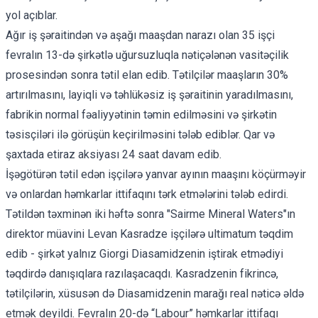
yol açıblar.
Ağır iş şəraitindən və aşağı maaşdan narazı olan 35 işçi
fevralın 13-də
şirkətlə uğursuzluqla nətiçələnən vasitəçilik
prosesindən sonra tətil elan edib. Tətilçilər maaşların 30%
artırılmasını, layiqli və təhlükəsiz iş şəraitinin yaradılmasını,
fabrikin normal fəaliyyətinin təmin edilməsini və şirkətin
təsisçiləri ilə görüşün keçirilməsini tələb ediblər. Qar və
şaxtada etiraz aksiyası 24 saat davam edib.
İşəgötürən tətil edən işçilərə yanvar ayının maaşını köçürməyir
və onlardan həmkarlar ittifaqını tərk etmələrini tələb edirdi.
Tətildən təxminən iki həftə sonra "Sairme Mineral Waters"ın
direktor müavini Levan Kasradze işçilərə
ultimatum təqdim
edib
- şirkət yalnız Giorgi Diasamidzenin iştirak etmədiyi
təqdirdə danışıqlara razılaşacaqdı. Kasradzenin fikrincə,
tətilçilərin, xüsusən də Diasamidzenin marağı real nəticə əldə
etmək deyildi. Fevralın 20-də “Labour” həmkarlar ittifaqı