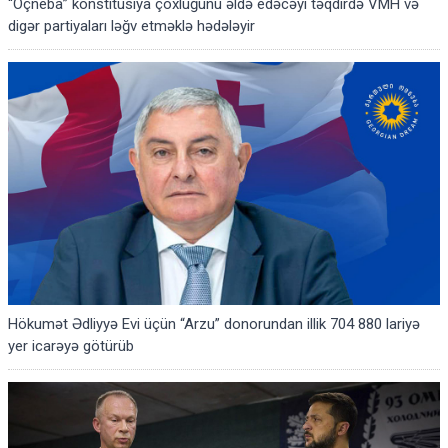
“Oçneba” konstitusiya çoxluğunu əldə edəcəyi təqdirdə VMH və
digər partiyaları ləğv etməklə hədələyir
Hökumət Ədliyyə Evi üçün “Arzu” donorundan illik 704 880 lariyə
yer icarəyə götürüb