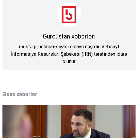
Gürcüstan xəbərləri
müstəqil, ictimai-siyasi onlayn nəşrdir. Vebsayt
İnformasiya Resursları Şəbəkəsi (IRN) tərəfindən idarə
olunur
Əsas xəbərlər