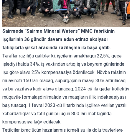
Sairmedə “Sairme Mineral Waters” MMC fabrikinin
işçilərinin 36 gündür davam edən etiraz aksiyası
tətilçilərlə şirkət arasında razılaşma ilə başa çatıb.
Tərəflər razılığa gəliblər ki, işçilərin əməkhaqqı 22,5%, gecə
işlədiyi halda 34%, iş vaxtından artıq iş və bayram günlərində
işə görə əlavə 25% kompensasiya ödəniləcək. Növbə rəisinin
müavinəti 150 lari olacaq, süpürgəçinin maaşı 30% artırılacaq
və bu vəzifəyə kadr əlavə olunacaq. 2024-cü ilə qədər kollektiv
müqavilə formalaşdırılmalıdır və maaşların illik indeksasiyası
baş tutacaq. 1 fevral 2023-cü il tarixində işçilərə verilən yazılı
xəbərdarlıqlar və tətil günləri üçün 800 lari məbləğində
kompensasiya ləğv ediləcək.
Tətilçilər ixrac üçün hazırlanmış içməli su ilə dolu traylerlərə