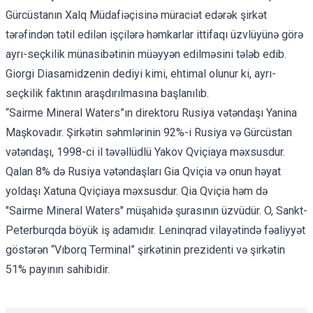
Gürcüstanın Xalq Müdafiəçisinə müraciət edərək şirkət
tərəfindən tətil edilən işçilərə həmkarlar ittifaqı üzvlüyünə görə
ayrı-seçkilik münasibətinin müəyyən edilməsini tələb edib.
Giorgi Diasamidzenin dediyi kimi, ehtimal olunur ki, ayrı-
seçkilik faktının araşdırılmasına başlanılıb.
“Sairme Mineral Waters”ın direktoru Rusiya vətəndaşı Yanina
Maşkovadır. Şirkətin səhmlərinin 92%-i Rusiya və Gürcüstan
vətəndaşı, 1998-ci il təvəllüdlü Yakov Qviçiaya məxsusdur.
Qalan 8% də Rusiya vətəndaşları Gia Qviçia və onun həyat
yoldaşı Xatuna Qviçiaya məxsusdur. Qia Qviçia həm də
"Sairme Mineral Waters" müşahidə şurasının üzvüdür. O, Sankt-
Peterburqda böyük iş adamıdır. Leninqrad vilayətində fəaliyyət
göstərən “Vıborq Terminal” şirkətinin prezidenti və şirkətin
51% payının sahibidir.