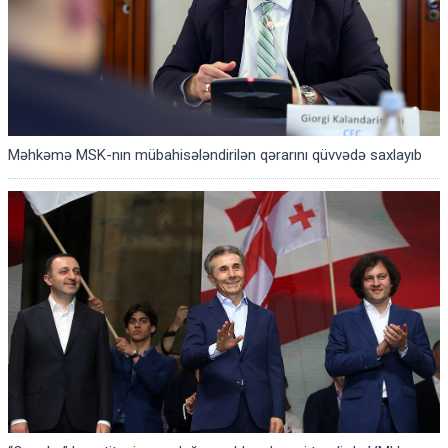
Məhkəmə MSK-nın mübahisələndirilən qərarını qüvvədə saxlayıb