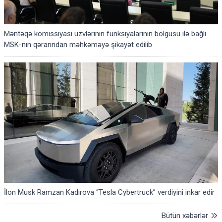
Məntəqə komissiyası üzvlərinin funksiyalarının bölgüsü ilə bağlı
MSK-nın qərarından məhkəməyə şikayət edilib
İlon Musk Ramzan Kadırova “Tesla Cybertruck” verdiyini inkar edir
Bütün xəbərlər