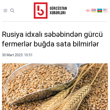
Open sidebar
აირჩიეთ
ენა
Rusiya idxalı səbəbindən gürcü
fermerlər buğda sata bilmirlər
30 Mart 2023. 10:51