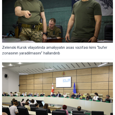
Zelenski Kursk vilayətində əməliyyatın əsas vəzifəsi kimi “bufer
zonasının yaradılmasını” hallandırıb