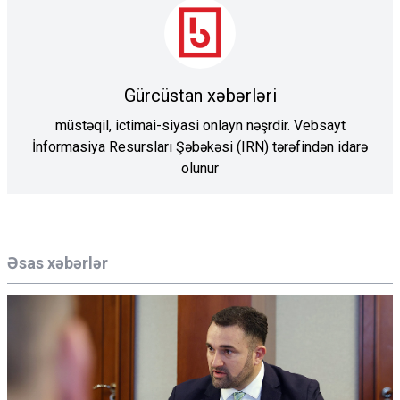
Gürcüstan xəbərləri
müstəqil, ictimai-siyasi onlayn nəşrdir. Vebsayt
İnformasiya Resursları Şəbəkəsi (IRN) tərəfindən idarə
olunur
Əsas xəbərlər