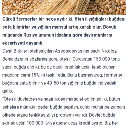
Gürcü fermerlər bir neçə aydır ki, ötən il yığdıqları buğdanı
sata bilmirlər və yığılan məhsul artıq xarab olur. Böyük
miqdarda Rusiya ununun idxalına görə dəyirmanların
əksəriyyəti dayanıb.
Dənli Bitkilər İstehsalçıları Assosiasiyasının sədri Nikoloz
Beniaidzenin sözlərinə görə, ötən il Gürcüstan 150 000 tona
yaxın buğda alıb ki, bu da daxili istehlak üçün tələb olunan
miqdarın cəmi 15%-ni təşkil edir. Buna baxmayaraq, fermerlər
buğdanı sata bilmir və 40-50 ton yığılmış buğda indiyədək
qalıb.
“Ötən il dövlətdən və nazirlikdən müraciət edilmişdi ki, bütün
sahələrə mümkün qədər buğda səpilsn, çünki müharibə zamanı
ölkədə ərzaq təhlükəsizliyi problemi var idi. Dövlət buğda
əkmək üçün 100 000 lariyə qədər ucuz kredit ayırıb. Biz hər