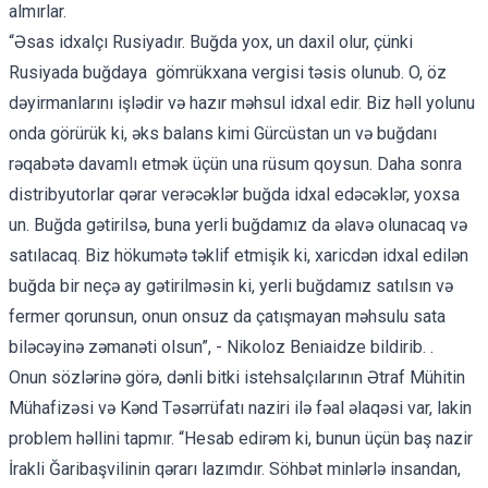
almırlar.
“Əsas idxalçı Rusiyadır. Buğda yox, un daxil olur, çünki
Rusiyada buğdaya gömrükxana vergisi təsis olunub. O, öz
dəyirmanlarını işlədir və hazır məhsul idxal edir. Biz həll yolunu
onda görürük ki, əks balans kimi Gürcüstan un və buğdanı
rəqabətə davamlı etmək üçün una rüsum qoysun. Daha sonra
distribyutorlar qərar verəcəklər buğda idxal edəcəklər, yoxsa
un. Buğda gətirilsə, buna yerli buğdamız da əlavə olunacaq və
satılacaq. Biz hökumətə təklif etmişik ki, xaricdən idxal edilən
buğda bir neçə ay gətirilməsin ki, yerli buğdamız satılsın və
fermer qorunsun, onun onsuz da çatışmayan məhsulu sata
biləcəyinə zəmanəti olsun”, - Nikoloz Beniaidze bildirib. .
Onun sözlərinə görə, dənli bitki istehsalçılarının Ətraf Mühitin
Mühafizəsi və Kənd Təsərrüfatı naziri ilə fəal əlaqəsi var, lakin
problem həllini tapmır. “Hesab edirəm ki, bunun üçün baş nazir
İrakli Ğaribaşvilinin qərarı lazımdır. Söhbət minlərlə insandan,