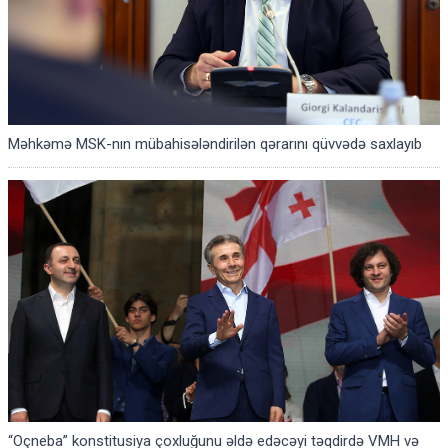
Məhkəmə MSK-nın mübahisələndirilən qərarını qüvvədə saxlayıb
“Oçneba” konstitusiya çoxluğunu əldə edəcəyi təqdirdə VMH və