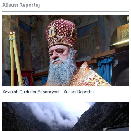
Xüsusi Reportaj
Xeyirxah Quldurlar Yeparxiyası - Xüsusi Reportaj