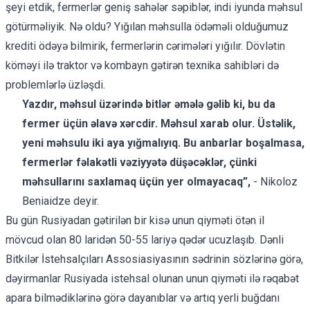
şeyi etdik, fermerlər geniş sahələr səpiblər, indi iyunda məhsul
götürməliyik. Nə oldu? Yığılan məhsulla ödəməli olduğumuz
krediti ödəyə bilmirik, fermerlərin cərimələri yığılır. Dövlətin
köməyi ilə traktor və kombayn gətirən texnika sahibləri də
problemlərlə üzləşdi.
Yazdır, məhsul üzərində bitlər əmələ gəlib ki, bu da
fermer üçün əlavə xərcdir. Məhsul xarab olur. Üstəlik,
yeni məhsulu iki aya yığmalıyıq. Bu anbarlar boşalmasa,
fermerlər fəlakətli vəziyyətə düşəcəklər, çünki
məhsullarını saxlamaq üçün yer olmayacaq”,
- Nikoloz
Beniaidze deyir.
Bu gün Rusiyadan gətirilən bir kisə unun qiyməti ötən il
mövcud olan 80 laridən 50-55 lariyə qədər ucuzlaşıb. Dənli
Bitkilər İstehsalçıları Assosiasiyasının sədrinin sözlərinə görə,
dəyirmanlar Rusiyada istehsal olunan unun qiyməti ilə rəqabət
apara bilmədiklərinə görə dayanıblar və artıq yerli buğdanı