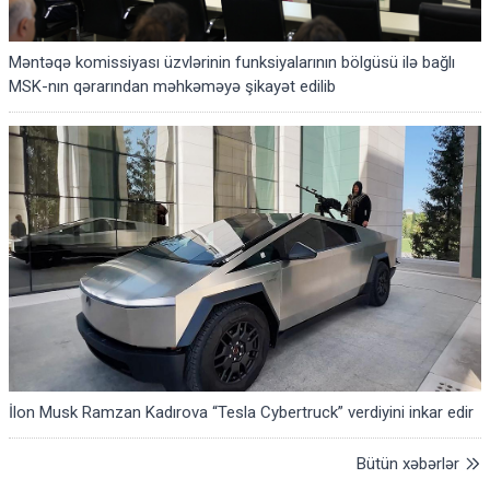
Məntəqə komissiyası üzvlərinin funksiyalarının bölgüsü ilə bağlı
MSK-nın qərarından məhkəməyə şikayət edilib
İlon Musk Ramzan Kadırova “Tesla Cybertruck” verdiyini inkar edir
Bütün xəbərlər