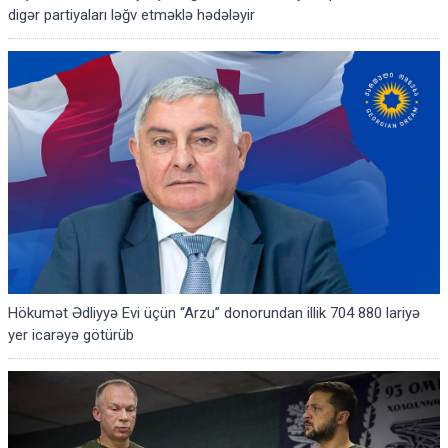
digər partiyaları ləğv etməklə hədələyir
Hökumət Ədliyyə Evi üçün “Arzu” donorundan illik 704 880 lariyə
yer icarəyə götürüb