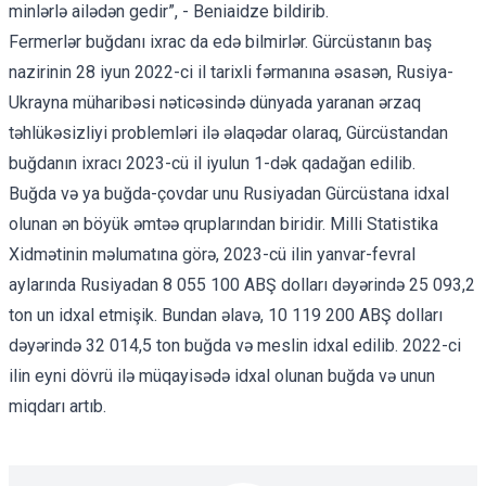
minlərlə ailədən gedir”, - Beniaidze bildirib.
Fermerlər buğdanı ixrac da edə bilmirlər. Gürcüstanın baş
nazirinin 28 iyun 2022-ci il tarixli
fərmanına
əsasən, Rusiya-
Ukrayna müharibəsi nəticəsində dünyada yaranan ərzaq
təhlükəsizliyi problemləri ilə əlaqədar olaraq, Gürcüstandan
buğdanın ixracı 2023-cü il iyulun 1-dək qadağan edilib.
Buğda və ya buğda-çovdar unu Rusiyadan Gürcüstana idxal
olunan ən böyük əmtəə qruplarından biridir. Milli Statistika
Xidmətinin məlumatına görə, 2023-cü ilin yanvar-fevral
aylarında Rusiyadan 8 055 100 ABŞ dolları dəyərində 25 093,2
ton un idxal etmişik. Bundan əlavə, 10 119 200 ABŞ dolları
dəyərində 32 014,5 ton buğda və meslin idxal edilib. 2022-ci
ilin eyni dövrü ilə müqayisədə idxal olunan buğda və unun
miqdarı artıb.