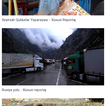
Xeyirxah Quldurlar Yeparxiyası - Xüsusi Reportaj
Rusiya yolu - Xüsusi reportaj