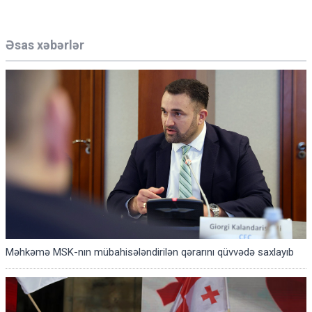
Əsas xəbərlər
Məhkəmə MSK-nın mübahisələndirilən qərarını qüvvədə saxlayıb