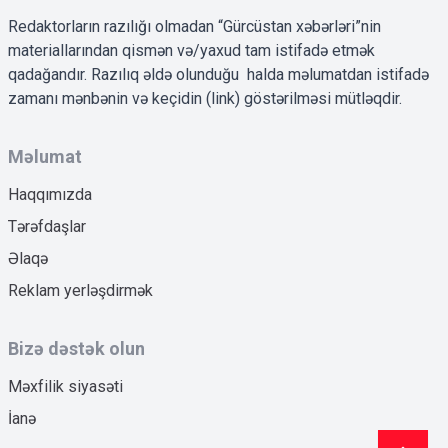
Redaktorların razılığı olmadan “Gürcüstan xəbərləri”nin
materiallarından qismən və/yaxud tam istifadə etmək
qadağandır. Razılıq əldə olunduğu halda məlumatdan istifadə
zamanı mənbənin və keçidin (link) göstərilməsi mütləqdir.
Məlumat
Haqqımızda
Tərəfdaşlar
Əlaqə
Reklam yerləşdirmək
Bizə dəstək olun
Məxfilik siyasəti
İanə