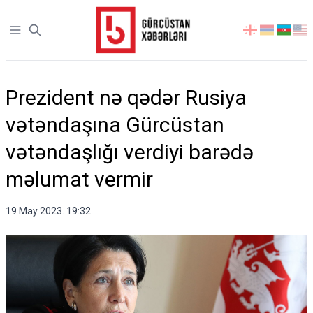
Open sidebar
აირჩიეთ
ენა
Prezident nə qədər Rusiya
vətəndaşına Gürcüstan
vətəndaşlığı verdiyi barədə
məlumat vermir
19 May 2023. 19:32