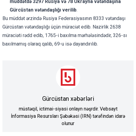
müddətdə 3297 Rusiya və 78 Ukrayna vətəndaşına
Gürcüstan vətəndaşlığı verilib
.
Bu müddət ərzində Rusiya Federasiyasının 8333 vətəndaşı
Gürcüstan vətəndaşlığı üçün müraciət edib. Nazirlik 2638
müraciəti rədd edib, 1765-i baxılma mərhələsindədir, 326-sı
baxılmamış olaraq qalıb, 69-u isə dayandırılıb.
Gürcüstan xəbərləri
müstəqil, ictimai-siyasi onlayn nəşrdir. Vebsayt
İnformasiya Resursları Şəbəkəsi (IRN) tərəfindən idarə
olunur