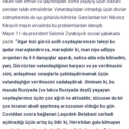
ölkəni tərk etməli və qayıtdıqdan sonra yaşayış üçün icazəni
yenidən tələb etməlidirlər. Vətəndaşlıqları olmadığı üçün dövlət
xidmətlərində də işə götürülə bilmirlər. Gənclərdən biri Nikoloz
Kikişvili mayın əvvəlində bu problemlərdən danışıb.
Mayın 11-də prezident Salome Zurabişvili sosial şəbəkədə
yazıb:
“Əgər bizi gürcü əsilli soydaşlarımızın taleyi bu
qədər maraqlandırırsa, maraqlıdır ki, mən niyə ədliyyə
orqanları ilə 4 il danışıqlar aparıb, nəticə əldə edə bilmədim,
yəni, Gürcüstan vətəndaşlığının bərpası və ya verilməsini
süni, anlaşılmaz sınaqlarla çətinləşdirməmək üçün
vətəndaşlığın verilməsini sadələşdirək. Əminəm ki, bu
məsələ Rusiyada (və təkcə Rusiyada deyil) yaşayan
soydaşlarımız üçün çox ağrılı və aktualdır, xüsusən də bir
çox insanın əbədi qayıtmaq arzusunun olduğu bu gün.
Coviddən sonra bağlanan Laqodek-Belakani sərhədi
açılmadığı üçün artıq üç ildir ki, Heretidən gələ bilməyən