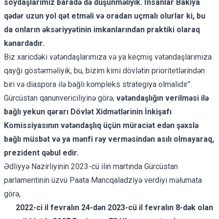
soydaşlarımız baradə də düşünməliyik. İnsanlar Bakıya
qədər uzun yol qət etməli və oradan uçmalı olurlar ki, bu
da onların əksəriyyətinin imkanlarından praktiki olaraq
kənardadır.
Biz xaricdəki vətəndaşlarımıza və ya keçmiş vətəndaşlarımıza
qayğı göstərməliyik, bu, bizim kimi dövlətin prioritetlərindən
biri və diaspora ilə bağlı kompleks strategiya olmalıdır”.
Gürcüstan qanunvericiliyinə görə,
vətəndaşlığın verilməsi ilə
bağlı yekun qərarı Dövlət Xidmətlərinin İnkişafı
Komissiyasının vətəndaşlıq üçün müraciət edən şəxslə
bağlı müsbət və ya mənfi rəy verməsindən asılı olmayaraq,
prezident qəbul edir.
Ədliyyə Nazirliyinin 2023-cü ilin martında Gürcüstan
parlamentinin üzvü Paata Mancqaladziyə verdiyi məlumata
görə,
2022-ci il fevralın 24-dən 2023-cü il fevralın 8-dək olan