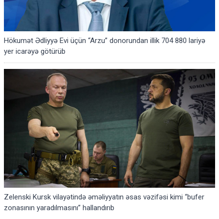
Hökumət Ədliyyə Evi üçün “Arzu” donorundan illik 704 880 lariyə
yer icarəyə götürüb
Zelenski Kursk vilayətində əməliyyatın əsas vəzifəsi kimi “bufer
zonasının yaradılmasını” hallandırıb