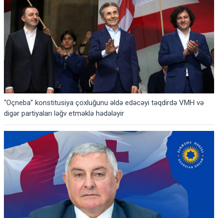
“Oçneba” konstitusiya çoxluğunu əldə edəcəyi təqdirdə VMH və
digər partiyaları ləğv etməklə hədələyir