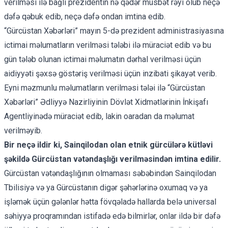
verilməsi ilə bağlı prezidentin nə qədər müsbət rəyi olub neçə
dəfə qəbuk edib, neçə dəfə ondan imtina edib.
“Gürcüstan Xəbərləri” mayın 5-də prezident administrasiyasına
ictimai məlumatların verilməsi tələbi ilə müraciət edib və bu
gün tələb olunan ictimai məlumatın dərhal verilməsi üçün
aidiyyəti şəxsə göstəriş verilməsi üçün inzibati şikayət verib.
Eyni məzmunlu məlumatların verilməsi tələi ilə “Gürcüstan
Xəbərləri” Ədliyyə Nazirliyinin Dövlət Xidmətlərinin İnkişafı
Agentliyinədə müraciət edib, lakin oaradan da məlumat
verilməyib.
Bir neçə ildir ki, Sainqilodan olan etnik gürcülərə kütləvi
şəkildə Gürcüstan vətəndaşlığı verilməsindən imtina edilir.
Gürcüstan vətəndaşlığının olmaması səbəbindən Sainqilodan
Tbilisiyə və ya Gürcüstanın digər şəhərlərinə oxumaq və ya
işləmək üçün gələnlər hətta fövqəladə hallarda belə universal
səhiyyə proqramından istifadə edə bilmirlər, onlar ildə bir dəfə