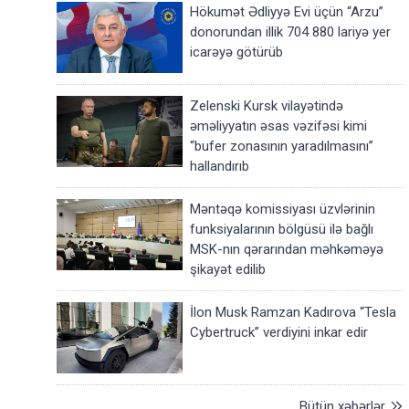
Hökumət Ədliyyə Evi üçün “Arzu”
donorundan illik 704 880 lariyə yer
icarəyə götürüb
Zelenski Kursk vilayətində
əməliyyatın əsas vəzifəsi kimi
“bufer zonasının yaradılmasını”
hallandırıb
Məntəqə komissiyası üzvlərinin
funksiyalarının bölgüsü ilə bağlı
MSK-nın qərarından məhkəməyə
şikayət edilib
İlon Musk Ramzan Kadırova “Tesla
Cybertruck” verdiyini inkar edir
Bütün xəbərlər