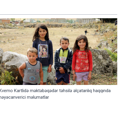
Kvemo Kartlidə məktəbəqədər təhsilə əlçatanlıq haqqında
həyəcanverici məlumatlar