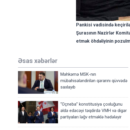
Pankisi vadisində keçiril
Şurasının Nazirlər Komit
etmək öhdəliyinin pozulm
Əsas xəbərlər
Məhkəmə MSK-nın
mübahisələndirilən qərarını qüvvədə
saxlayıb
“Oçneba” konstitusiya çoxluğunu
əldə edəcəyi təqdirdə VMH və digər
partiyaları ləğv etməklə hədələyir