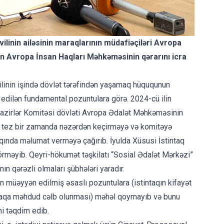
ilinin ailəsinin maraqlarının müdafiəçiləri Avropa
ən Avropa İnsan Haqları Məhkəməsinin qərarını icra
inin işində
dövlət tərəfindən yaşamaq hüququnun
edilən fundamental pozuntulara görə. 2024-cü ilin
Nazirlər Komitəsi dövləti Avropa Ədalət Məhkəməsinin
rını tez bir zamanda nəzərdən keçirməyə və komitəyə
qqında məlumat verməyə çağırıb. İyulda
Xüsusi İstintaq
rməyib. Qeyri-hökumət təşkilatı “Sosial Ədalət Mərkəzi”
ın qərəzli olmaları şübhələri yaradır.
 müəyyən edilmiş əsaslı pozuntulara (istintaqın kifayət
tintaqa məhdud cəlb olunması) məhəl qoymayıb və bunu
mi təqdim edib.