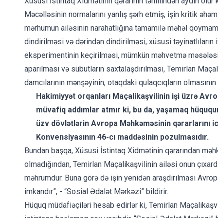
Xüsusi İstintaq Xidmətinin qərarının təhlilindən aydın olur
Məcəlləsinin normalarını yanlış şərh etmiş, işin kritik əhəmi
mərhumun ailəsinin narahatlığına tamamilə məhəl qoymamışd
dindirilməsi və dərindən dindirilməsi, xüsusi təyinatlıların 
eksperimentinin keçirilməsi, mümkün məhvetmə məsələsinin
aparılması və sübutların saxtalaşdırılması, Temirlan Maçal
damcılarının mənşəyinin, otaqdaki qulaqcıqların olmasının
Hakimiyyət orqanları Maçalikaşvilinin işi üzrə Avr
müvafiq addımlar atmır ki, bu da, yaşamaq hüququ
üzv dövlətlərin Avropa Məhkəməsinin qərarlarını 
Konvensiyasının 46-cı maddəsinin pozulmasıdır.
Bundan başqa, Xüsusi İstintaq Xidmətinin qərarından m
olmadığından, Temirlan Maçalikaşvilinin ailəsi onun çıxa
məhrumdur. Buna görə də işin yenidən araşdırılması Avro
imkandır”, - “Sosial Ədalət Mərkəzi” bildirir.
Hüquq müdafiəçiləri hesab edirlər ki, Temirlan Maçalikaşvi