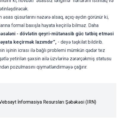
dirir ki, növbəti “əsassız ləngimə” hərtərəfli istintaq və
tinləşdirəcək.
aqın əsas qüsurlarını nəzərə alsaq, açıq-aydın görünür ki,
larına formal baxışla həyata keçirilə bilməz. Daha
əsələni - dövlətin qeyri-mütənasib güc tətbiq etməsi
həyata keçirmək lazımdır”,
- deyə təşkilat bildirib.
in işinin icrası ilə bağlı problemi mümkün qədər tez
tlə yetirilən şəxsin ailə üzvlərinə zərərçəkmiş statusu
ndən pozulmasını qiymətləndirməyə çağırır.
. Vebsayt İnformasiya Resursları Şəbəkəsi (IRN)