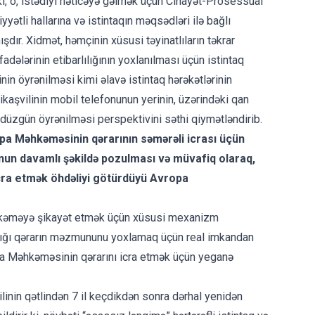
 ki, o, istədiyi nəticəyə gəlmək üçün Cinayət-Prosessual
yyətli hallarına və istintaqın məqsədləri ilə bağlı
ır. Xidmət, həmçinin xüsusi təyinatlıların təkrar
ifadələrinin etibarlılığının yoxlanılması üçün istintaq
 öyrənilməsi kimi əlavə istintaq hərəkətlərinin
ikaşvilinin mobil telefonunun yerinin, üzərindəki qan
 düzgün öyrənilməsi perspektivini səthi qiymətləndirib.
opa Məhkəməsinin qərarının səmərəli icrası üçün
nun davamlı şəkildə pozulması və müvafiq olaraq,
icra etmək öhdəliyi götürdüyü Avropa
əhkəməyə şikayət etmək üçün xüsusi mexanizm
rdığı qərarın məzmununu yoxlamaq üçün real imkandan
pa Məhkəməsinin qərarını icra etmək üçün yeganə
linin qətlindən 7 il keçdikdən sonra dərhal yenidən