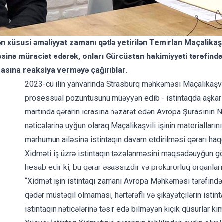
ən xüsusi əməliyyat zamanı qətlə yetirilən Temirlan Maçalikaşv
əsinə müraciət edərək, onları Gürcüstan hakimiyyəti tərəfind
asına reaksiya verməyə çağırıblar.
2023-cü ilin yanvarında
Strasburq məhkəməsi Maçalikaşvil
prosessual pozuntusunu müəyyən edib - istintaqda aşkar 
martında qərarın icrasına nəzarət edən Avropa Şurasının 
nəticələrinə uyğun olaraq Maçalikaşvili işinin materialla
mərhumun ailəsinə istintaqın davam etdirilməsi qərarı ha
Xidməti
iş üzrə istintaqın təzələnməsini məqsədəuyğun gö
hesab edir ki, bu qərar əsassızdır və prokurorluq orqanların
“Xidmət işin istintaqı zamanı Avropa Məhkəməsi tərəfindən
qədər müstəqil olmaması, hərtərəfli və şikayətçilərin is
istintaqın nəticələrinə təsir edə bilməyən kiçik qüsurlar ki