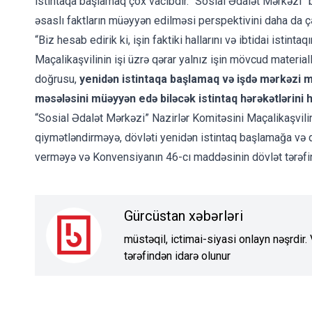
istintaqa başlamaq çox vacibdir. “Sosial Ədalət Mərkəzi” bil
əsaslı faktların müəyyən edilməsi perspektivini daha da çə
“Biz hesab edirik ki, işin faktiki hallarını və ibtidai istint
Maçalikaşvilinin işi üzrə qərar yalnız işin mövcud material
doğrusu,
yenidən istintaqa başlamaq və işdə mərkəzi m
məsələsini müəyyən edə biləcək istintaq hərəkətlərini 
“Sosial Ədalət Mərkəzi” Nazirlər Komitəsini Maçalikaşvilin
qiymətləndirməyə, dövləti yenidən istintaq başlamağa və qə
verməyə və Konvensiyanın 46-cı maddəsinin dövlət tərəfi
Gürcüstan xəbərləri
müstəqil, ictimai-siyasi onlayn nəşrdir
tərəfindən idarə olunur