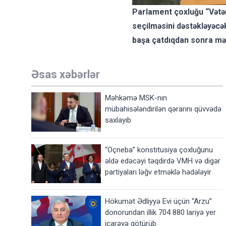
Parlament çoxluğu “Vətənd
seçilməsini dəstəkləyəcə
başa çatdıqdan sonra mə
Əsas xəbərlər
Məhkəmə MSK-nın
mübahisələndirilən qərarını qüvvədə
saxlayıb
“Oçneba” konstitusiya çoxluğunu
əldə edəcəyi təqdirdə VMH və digər
partiyaları ləğv etməklə hədələyir
Hökumət Ədliyyə Evi üçün “Arzu”
donorundan illik 704 880 lariyə yer
icarəyə götürüb