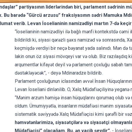
aşlar” partiyasının liderlərindən biri, parlament sədrinin mü
k. Bu barədə “Gürcü arzusu” fraksiyasının sədri Mamuka Mdina
lumat verib.
Levan İoselianinin namizədliyi
martın 7-də keçir
“İoselianinin namizədliyi ilə bağlı mənfi kontekstdə cəmi i
bildirildi ki, siyasi qərəzli şəxs namizəd və sonrasında, 
keçmişdə verdiyi bir neçə bəyanat yada salınıdı. Mən də tə
lakin onun öz siyasi mövqeyi var və olub. Biz razılaşdıq 
arqumentlər kifayət deyil və parlament çoxluğu sabah tam t
dəstəkləyəcək”, - deyə Mdinaradze bildirib.
Parlament çoxluğunun iclasından əvvəl İnsan Hüquqlarının
Levan İoseliani dinlənilib. O, Xalq Müdafiəçiliyinə yeganə 
“Mənim arzum həmişə insan hüquqlarını qorumaq olub və mə
oldum. Ümumiyyətlə, insanların müdafiəsi mənim siyasət
sistematik səviyyədə Xalq Müdafiəçisi kimi şərəfli bir v
həmvətənlərimizə, siyasətçilərə və siyasətçi olmayanl
Müdafiəçisi” olacağam. Bu, ən vacib şeydir”
, - İoseliani