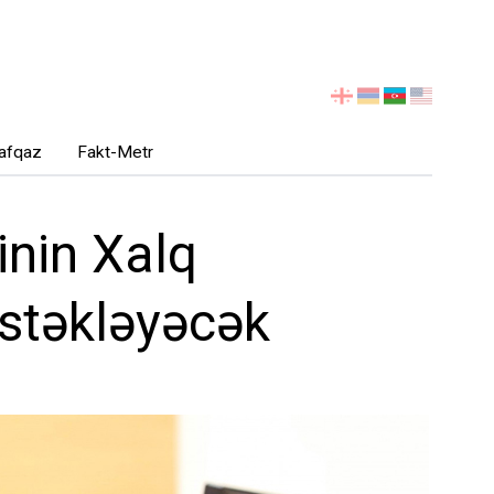
აირჩიეთ
ენა
afqaz
Fakt-Metr
inin Xalq
əstəkləyəcək