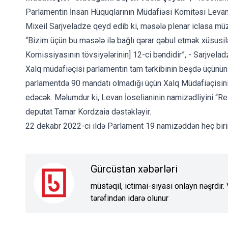
Parlamentin İnsan Hüquqlarının Müdafiəsi Komitəsi Levan 
Mixeil Sarjveladze qeyd edib ki, məsələ plenar iclasa m
“Bizim üçün bu məsələ ilə bağlı qərar qəbul etmək xüsusilə
Komissiyasının tövsiyələrinin] 12-ci bəndidir”, - Sarjveladz
Xalq müdafiəçisi parlamentin tam tərkibinin beşdə üçünün (
parlamentdə 90 mandatı olmadığı üçün Xalq Müdafiəçisinin
edəcək. Məlumdur ki, Levan İoselianinin namizədliyini “Re
deputat Tamar Kordzaia dəstəkləyir.
22 dekabr 2022-ci ildə Parlament 19 namizəddən heç biri
Gürcüstan xəbərləri
müstəqil, ictimai-siyasi onlayn nəşrdir
tərəfindən idarə olunur