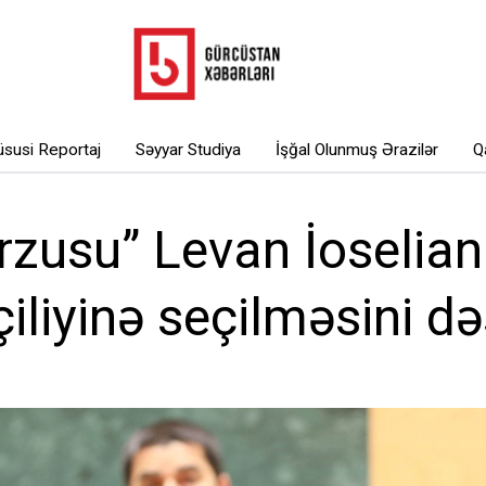
susi Reportaj
Səyyar Studiya
İşğal Olunmuş Ərazilər
Q
rzusu” Levan İoselian
iliyinə seçilməsini d