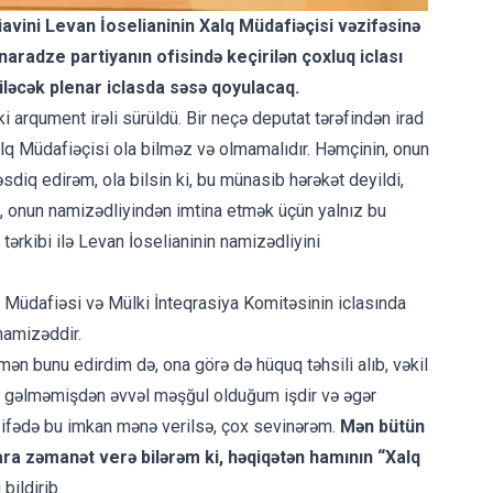
avini Levan İoselianinin Xalq Müdafiəçisi vəzifəsinə
radze partiyanın ofisində keçirilən çoxluq iclası
iləcək plenar iclasda səsə qoyulacaq.
ki arqument irəli sürüldü. Bir neçə deputat tərəfindən irad
Xalq Müdafiəçisi ola bilməz və olmamalıdır. Həmçinin, onun
sdiq edirəm, ola bilsin ki, bu münasib hərəkət deyildi,
ki, onun namizədliyindən imtina etmək üçün yalnız bu
ərkibi ilə Levan İoselianinin namizədliyini
 Müdafiəsi və Mülki İnteqrasiya Komitəsinin iclasında
namizəddir.
n bunu edirdim də, ona görə də hüquq təhsili alıb, vəkil
ə gəlməmişdən əvvəl məşğul olduğum işdir və əgər
əzifədə bu imkan mənə verilsə, çox sevinərəm.
Mən bütün
ara zəmanət verə bilərəm ki, həqiqətən hamının “Xalq
 bildirib.