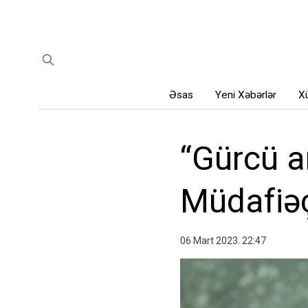
Əsas
Yeni Xəbərlər
Xü
“Gürcü a
Müdafiəç
06 Mart 2023. 22:47