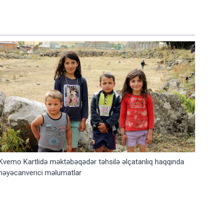
Kvemo Kartlidə məktəbəqədər təhsilə əlçatanlıq haqqında
həyəcanverici məlumatlar