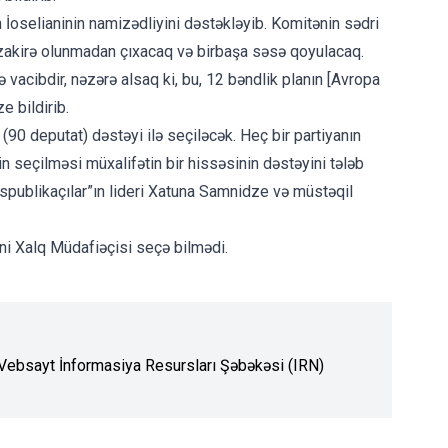
İoselianinin namizədliyini dəstəkləyib. Komitənin sədri
üzakirə olunmadan çıxacaq və birbaşa səsə qoyulacaq.
 vacibdir, nəzərə alsaq ki, bu, 12 bəndlik planın [Avropa
e bildirib.
90 deputat) dəstəyi ilə seçiləcək. Heç bir partiyanın
 seçilməsi müxalifətin bir hissəsinin dəstəyini tələb
spublikaçılar”ın lideri Xatuna Samnidze və müstəqil
ni Xalq Müdafiəçisi seçə bilmədi.
. Vebsayt İnformasiya Resursları Şəbəkəsi (IRN)