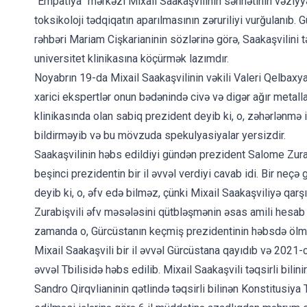
“Empatiya” mərkəzi Mixail Saakaşvilinin səhhətinin vəziyy
toksikoloji tədqiqatın aparılmasının zəruriliyi vurğulanıb
rəhbəri Mariam Cişkarianinin sözlərinə görə, Saakaşvilini 
universitet klinikasına köçürmək lazımdır.
Noyabrın 19-da Mixail Saakaşvilinin vəkili Valeri Qelbaxyan
xarici ekspertlər onun bədənində civə və digər ağır metall
klinikasında olan sabiq prezident
deyib
ki, o, zəhərlənmə 
bildirməyib və bu mövzuda spekulyasiyalar yersizdir.
Saakaşvilinin həbs edildiyi gündən prezident Salome Zurab
beşinci prezidentin bir il əvvəl verdiyi cavab idi. Bir neçə
deyib ki, o, əfv edə bilməz, çünki Mixail Saakaşviliyə q
Zurabişvili əfv məsələsini qütbləşmənin əsas amili hesab e
zamanda o, Gürcüstanın keçmiş prezidentinin həbsdə ölmə
Mixail Saakaşvili bir il əvvəl Gürcüstana qayıdıb və 2021-c
əvvəl Tbilisidə həbs edilib. Mixail Saakaşvili təqsirli bili
Sandro Qirqvlianinin qətlində təqsirli bilinən Konstitusiy