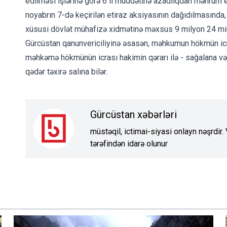
edilməsi işlərinə görə 6 il müddətinə azadlıqdan məhrum edi
noyabrın 7-də keçirilən etiraz aksiyasının dağıdılmasında
xüsusi dövlət mühafizə xidmətinə məxsus 9 milyon 24 mi
Gürcüstan qanunvericiliyinə əsasən, məhkumun hökmün icra
məhkəmə hökmünün icrası hakimin qərarı ilə - sağalana və
qədər təxirə salına bilər.
Gürcüstan xəbərləri
müstəqil, ictimai-siyasi onlayn nəşrdir
tərəfindən idarə olunur