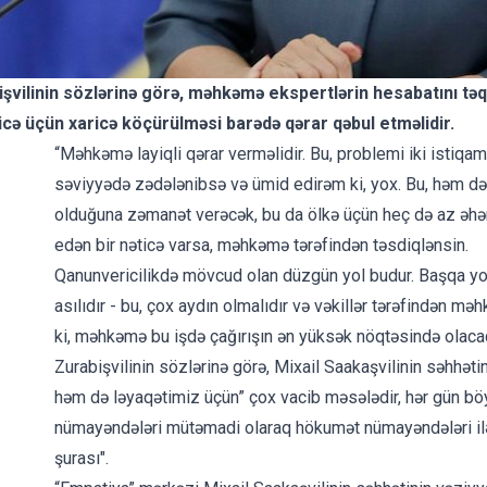
vilinin sözlərinə görə, məhkəmə ekspertlərin hesabatını tə
icə üçün xaricə köçürülməsi barədə qərar qəbul etməlidir.
“Məhkəmə layiqli qərar verməlidir. Bu, problemi iki istiqam
səviyyədə zədələnibsə və ümid edirəm ki, yox. Bu, həm də
olduğuna zəmanət verəcək, bu da ölkə üçün heç də az əhə
edən bir nəticə varsa, məhkəmə tərəfindən təsdiqlənsin.
Qanunvericilikdə mövcud olan düzgün yol budur. Başqa yol
asılıdır - bu, çox aydın olmalıdır və vəkillər tərəfindən 
ki, məhkəmə bu işdə çağırışın ən yüksək nöqtəsində olacaq”,
Zurabişvilinin sözlərinə görə, Mixail Saakaşvilinin səhhətin
həm də ləyaqətimiz üçün” çox vacib məsələdir, hər gün böyü
nümayəndələri mütəmadi olaraq hökumət nümayəndələri ilə 
şurası".