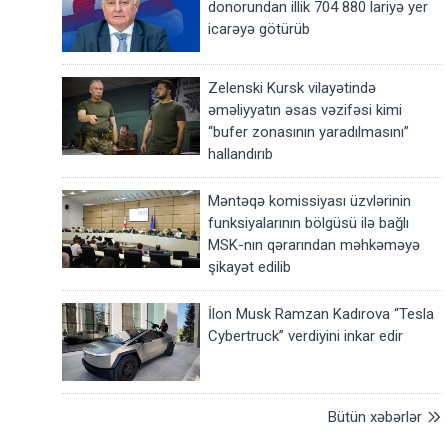
donorundan illik 704 880 lariyə yer
icarəyə götürüb
Zelenski Kursk vilayətində
əməliyyatın əsas vəzifəsi kimi
“bufer zonasının yaradılmasını”
hallandırıb
Məntəqə komissiyası üzvlərinin
funksiyalarının bölgüsü ilə bağlı
MSK-nın qərarından məhkəməyə
şikayət edilib
İlon Musk Ramzan Kadırova “Tesla
Cybertruck” verdiyini inkar edir
Bütün xəbərlər