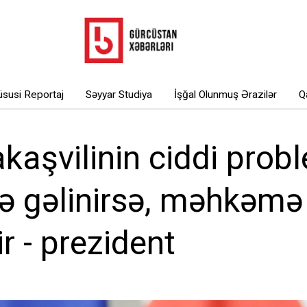
susi Reportaj
Səyyar Studiya
İşğal Olunmuş Ərazilər
Q
kaşvilinin ciddi probl
ə gəlinirsə, məhkəmə l
r - prezident