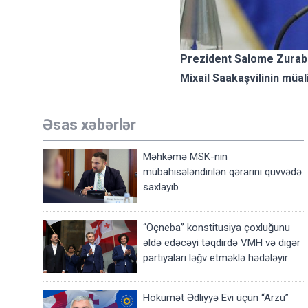
Prezident Salome Zurabiş
Mixail Saakaşvilinin müal
Əsas xəbərlər
Məhkəmə MSK-nın
mübahisələndirilən qərarını qüvvədə
saxlayıb
“Oçneba” konstitusiya çoxluğunu
əldə edəcəyi təqdirdə VMH və digər
partiyaları ləğv etməklə hədələyir
Hökumət Ədliyyə Evi üçün “Arzu”