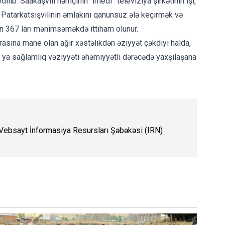
lib. Saakaşvili həmçinin “İmedi” televiziya şirkətinin işi,
, Patarkatsişvilinin əmlakını qanunsuz ələ keçirmək və
n 367 lari mənimsəməkdə ittiham olunur.
sına mane olan ağır xəstəlikdən əziyyət çəkdiyi halda,
 ya sağlamlıq vəziyyəti əhəmiyyətli dərəcədə yaxşılaşana
. Vebsayt İnformasiya Resursları Şəbəkəsi (IRN)