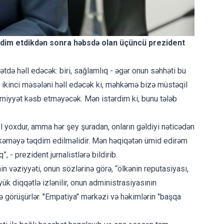
qdim etdikdən sonra həbsdə olan üçüncü prezident
ətdə həll edəcək: biri, sağlamlıq - əgər onun səhhəti bu
 ikinci məsələni həll edəcək ki, məhkəmə bizə müstəqil
miyyət kəsb etməyəcək. Mən istərdim ki, bunu tələb
 yoxdur, amma hər şey şuradan, onların gəldiyi nəticədən
məhkəməyə təqdim edilməlidir. Mən həqiqətən ümid edirəm
 - prezident jurnalistlərə bildirib.
in vəziyyəti, onun sözlərinə görə, “ölkənin reputasiyası,
k diqqətlə izlənilir, onun administrasiyasının
görüşürlər. "Empatiya" mərkəzi və həkimlərin "başqa