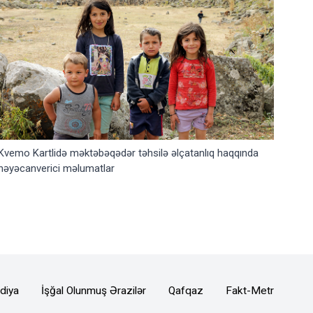
Kvemo Kartlidə məktəbəqədər təhsilə əlçatanlıq haqqında
həyəcanverici məlumatlar
diya
İşğal Olunmuş Ərazilər
Qafqaz
Fakt-Metr