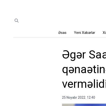
Əsas
Yeni Xəbərlər
Xü
Əgər Saa
qənaətin
verməlidi
25 Noyabr 2022. 12:40