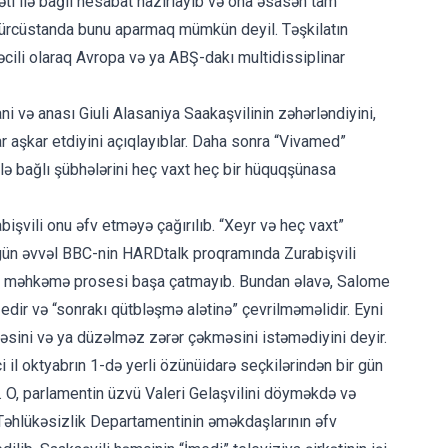
əti ilə bağlı hesabat hazırlayıb və ona əsasən tam
. Gürcüstanda bunu aparmaq mümkün deyil. Təşkilatın
təcili olaraq Avropa və ya ABŞ-dakı multidissiplinar
i və anası Giuli Alasaniya Saakaşvilinin zəhərləndiyini,
ar aşkar etdiyini açıqlayıblar. Daha sonra “Vivamed”
ilə bağlı şübhələrini heç vaxt heç bir hüquqşünasa
işvili onu əfv etməyə çağırılıb. “Xeyr və heç vaxt”
 gün əvvəl
BBC-nin HARDtalk
proqramında Zurabişvili
arşı məhkəmə prosesi başa çatmayıb. Bundan əlavə, Salome
dir və “sonrakı qütbləşmə alətinə” çevrilməməlidir. Eyni
sini və ya düzəlməz zərər çəkməsini istəmədiyini deyir.
i il oktyabrın 1-də yerli özünüidarə seçkilərindən bir gün
nir. O, parlamentin üzvü Valeri Gelaşvilini döyməkdə və
a Təhlükəsizlik Departamentinin əməkdaşlarının əfv