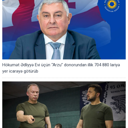
Hökumət Ədliyyə Evi üçün “Arzu” donorundan illik 704 880 lariyə
yer icarəyə götürüb