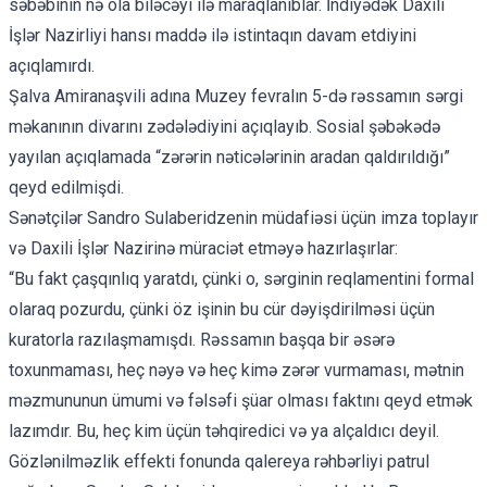
səbəbinin nə ola biləcəyi ilə maraqlanıblar. İndiyədək Daxili
İşlər Nazirliyi hansı maddə ilə istintaqın davam etdiyini
açıqlamırdı.
Şalva Amiranaşvili adına Muzey fevralın 5-də rəssamın sərgi
məkanının divarını zədələdiyini açıqlayıb. Sosial şəbəkədə
yayılan açıqlamada “zərərin nəticələrinin aradan qaldırıldığı”
qeyd edilmişdi.
Sənətçilər Sandro Sulaberidzenin müdafiəsi üçün
imza toplayır
və Daxili İşlər Nazirinə müraciət etməyə hazırlaşırlar:
“Bu fakt çaşqınlıq yaratdı, çünki o, sərginin reqlamentini formal
olaraq pozurdu, çünki öz işinin bu cür dəyişdirilməsi üçün
kuratorla razılaşmamışdı. Rəssamın başqa bir əsərə
toxunmaması, heç nəyə və heç kimə zərər vurmaması, mətnin
məzmununun ümumi və fəlsəfi şüar olması faktını qeyd etmək
lazımdır. Bu, heç kim üçün təhqiredici və ya alçaldıcı deyil.
Gözlənilməzlik effekti fonunda qalereya rəhbərliyi patrul