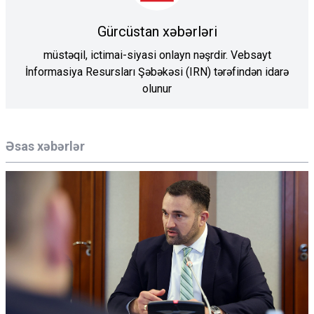
Gürcüstan xəbərləri
müstəqil, ictimai-siyasi onlayn nəşrdir. Vebsayt
İnformasiya Resursları Şəbəkəsi (IRN) tərəfindən idarə
olunur
Əsas xəbərlər