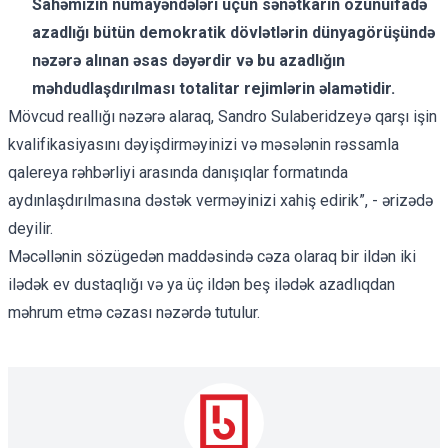
Sahəmizin nümayəndələri üçün sənətkarın özünüifadə
azadlığı bütün demokratik dövlətlərin dünyagörüşündə
nəzərə alınan əsas dəyərdir və bu azadlığın
məhdudlaşdırılması totalitar rejimlərin əlamətidir.
Mövcud reallığı nəzərə alaraq, Sandro Sulaberidzeyə qarşı işin
kvalifikasiyasını dəyişdirməyinizi və məsələnin rəssamla
qalereya rəhbərliyi arasında danışıqlar formatında
aydınlaşdırılmasına dəstək verməyinizi xahiş edirik”, - ərizədə
deyilir.
Məcəllənin sözügedən maddəsində cəza olaraq bir ildən iki
ilədək ev dustaqlığı və ya üç ildən beş ilədək azadlıqdan
məhrum etmə cəzası nəzərdə tutulur.