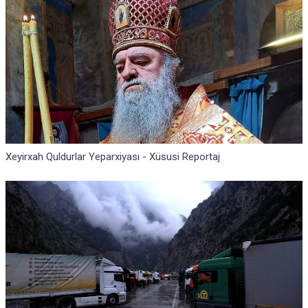
Xeyirxah Quldurlar Yeparxiyası - Xüsusi Reportaj