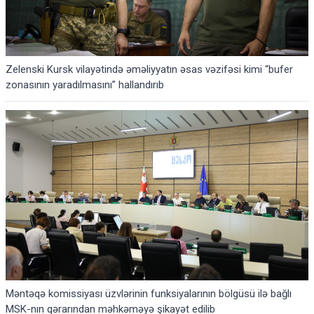
Zelenski Kursk vilayətində əməliyyatın əsas vəzifəsi kimi “bufer
zonasının yaradılmasını” hallandırıb
Məntəqə komissiyası üzvlərinin funksiyalarının bölgüsü ilə bağlı
MSK-nın qərarından məhkəməyə şikayət edilib