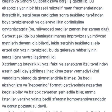
çağırıb və Sandro Sulaberidzeyə qarşı iş qaldırılıb. Bu
ekspozisiyanın bir hissəsi müxtəlif mətn fraqmentlərindən
ibarətdir ki, sərgi başa çatdıqdan sonra təşkilatçı tərəfindən
boya təmizlənəcək və qalereya ilkin görünüşünə
qaytarılacaqdır (bu, müvəqqəti sərgilər zamanı hər zaman olur).
Sərbəst şəkildə, bu planlaşdırılmamış improvizasiya mövcud
mətnlərin davamı ola bilərdi, lakin sərginin təşkilatçısı elə
ertəsi gün yazını təmizlədi, bu da qalereya rəhbərliyinin
narazılığını neytrallaşdırmalı idi.
Xatırlatmaq istəyirik ki, yazı faktı və sənətkarın özü tərəfindən
əsərin qəfil dəyişdirilməsi heç kimə zərər vermədiyi kimi
vandalizm olaraq da qiymətləndirilə bilməz. Bu bədii
aksiyonizm və “heppening” formatı çərçivəsində nəzərdən
keçirilə bilər və bir çox cəhətdən şərh edilə bilər, amma
istənilən versiya yalnız bədii sferanın kompetensiyasındadır
və qanun pozuntusu deyil.