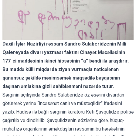
Daxili İşlər Nazirliyi rəssam Sandro Sulaberidzenin Milli
Qalereyada divarı yazması faktını Cinayət Məcəlləsinin
177-ci maddəsinin ikinci hissəsinin “a” bəndi ilə araşdırır.
Bu maddə külli miqdarda ziyan vurmaqla nəticələnən
qanunsuz şəkildə mənimsəmək məqsədilə başqasının
daşınan əmlakına gizli sahiblənməni nəzərdə tutur.
Sərginin açılışında Sandro Sulaberidze öz əsərini divardan
götürərək yerinə “incəsənət canlı və müstəqildir” ifadəsini
yazıb. Hadisə ilə bağlı sərginin kuratoru Keti Şavqulidze
polisə
çağırılıb
və dindirilib. Şavqulidzenin sözlərinə görə, hüquq-
mühafizə orqanlarının əməkdaşları rəssamın bu hərəkətinin