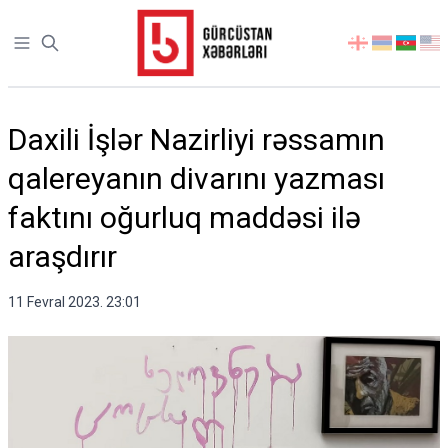
Open sidebar
აირჩიეთ
ენა
Daxili İşlər Nazirliyi rəssamın
qalereyanın divarını yazması
faktını oğurluq maddəsi ilə
araşdırır
11 Fevral 2023. 23:01