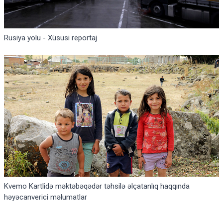
Rusiya yolu - Xüsusi reportaj
Kvemo Kartlidə məktəbəqədər təhsilə əlçatanlıq haqqında
həyəcanverici məlumatlar