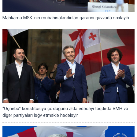
Məhkəmə MSK-nın mübahisələndirilən qərarını qüvvədə saxlayıb
“Oçneba” konstitusiya çoxluğunu əldə edəcəyi təqdirdə VMH və
digər partiyaları ləğv etməklə hədələyir