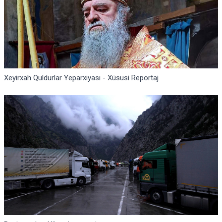
Xeyirxah Quldurlar Yeparxiyası - Xüsusi Reportaj