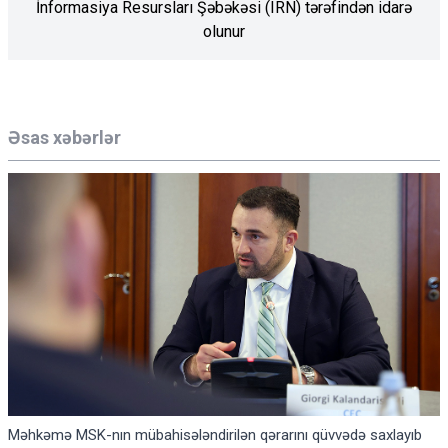
İnformasiya Resursları Şəbəkəsi (IRN) tərəfindən idarə
olunur
Əsas xəbərlər
Məhkəmə MSK-nın mübahisələndirilən qərarını qüvvədə saxlayıb