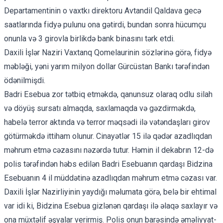
Departamentinin o vaxtkı direktoru Avtandil Qaldava gecə
saatlarında fidyə pulunu ona gətirdi, bundan sonra hücumçu
onunla və 3 girovla birlikdə bank binasını tərk etdi.
Daxili İşlər Naziri Vaxtanq Qomelaurinin sözlərinə görə, fidyə
məbləği, yəni yarım milyon dollar Gürcüstan Bankı tərəfindən
ödənilmişdi.
Badri Esebua zor tətbiq etməkdə, qanunsuz olaraq odlu silah
və döyüş sursatı almaqda, saxlamaqda və gəzdirməkdə,
habelə terror aktında və terror məqsədi ilə vətəndaşları girov
götürməkdə ittiham olunur. Cinayətlər 15 ilə qədər azadlıqdan
məhrum etmə cəzasını nəzərdə tutur. Həmin il dekabrın 12-də
polis tərəfindən həbs edilən Badri Esebuanın qardaşı Bidzina
Esebuanın 4 il müddətinə azadlıqdan məhrum etmə cəzası var.
Daxili İşlər Nazirliyinin yaydığı məlumata görə, belə bir ehtimal
var idi ki, Bidzina Esebua gizlənən qardaşı ilə əlaqə saxlayır və
ona müxtəlif əşyalar verirmiş. Polis onun barəsində əməliyyat-