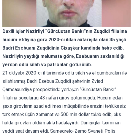
Daxili İşlər Nazirliyi “Gürcüstan Bankı”nın Zuqdidi filialına
hücum etdiyinə görə 2020-ci ildən axtarışda olan 35 yaşlı
Badri Esebuanı Zuqdidinin Cixaşkar kəndində həbs edib.
Nazirliyin yaydığı məlumata görə, Esebuanın saxlanıldığı
yerdən odlu silah və patronlar götürülüb.
21 oktyabr 2020-ci il tarixində odlu silah və əl qumbaraları ilə
silahlanmış Badri Esebua Zuqdidi şəhərinin Zviad
Qamsaxurdiya prospektində yerləşən “Gürcüstan Bankı”
filialına soxularaq 43 nəfəri girov götürmüşdü. Hücum edən
şəxs girovların azad edilməsi müqabilində ərazini təhlükəsiz
tərk etmək üçün zəmanət və 500 min dollar tələb edib, əks
halda girovları öldürməklə hədələyirdi. Danışıqlar təxminən
yeddi saat davam etdi. Sameqrelo-Zemo Svaneti Polis