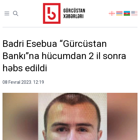
Open sidebar
აირჩიეთ
ენა
Badri Esebua “Gürcüstan
Bankı”na hücumdan 2 il sonra
həbs edildi
08 Fevral 2023. 12:19