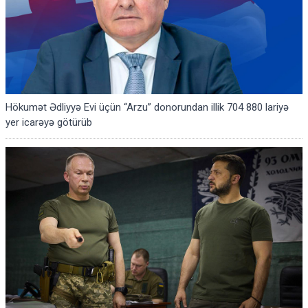
Hökumət Ədliyyə Evi üçün “Arzu” donorundan illik 704 880 lariyə
yer icarəyə götürüb