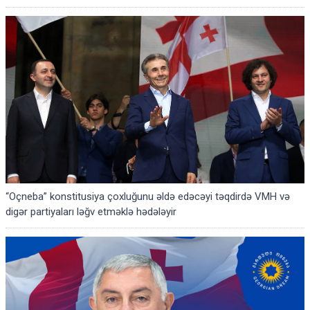
“Oçneba” konstitusiya çoxluğunu əldə edəcəyi təqdirdə VMH və
digər partiyaları ləğv etməklə hədələyir