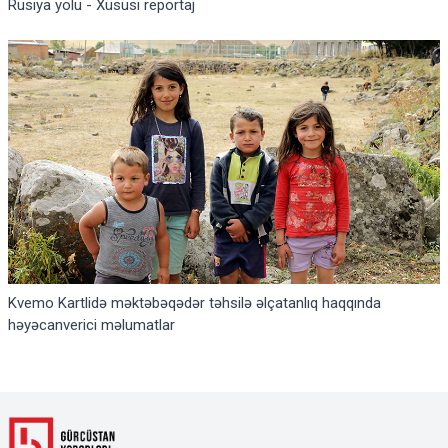
Rusiya yolu - Xüsusi reportaj
Kvemo Kartlidə məktəbəqədər təhsilə əlçatanlıq haqqında
həyəcanverici məlumatlar