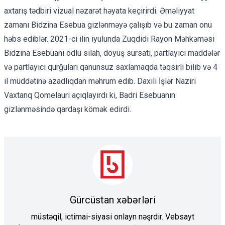
axtarış tədbiri vizual nəzarət həyata keçirirdi. Əməliyyat
zamanı Bidzina Esebua gizlənməyə çalışıb və bu zaman onu
həbs ediblər. 2021-ci ilin iyulunda Zuqdidi Rayon Məhkəməsi
Bidzina Esebuanı odlu silah, döyüş sursatı, partlayıcı maddələr
və partlayıcı qurğuları qanunsuz saxlamaqda təqsirli bilib və 4
il müddətinə azadlıqdan məhrum edib. Daxili İşlər Naziri
Vaxtanq Qomelauri açıqlayırdı ki, Badri Esebuanın
gizlənməsində qardaşı kömək edirdi.
Gürcüstan xəbərləri
müstəqil, ictimai-siyasi onlayn nəşrdir. Vebsayt