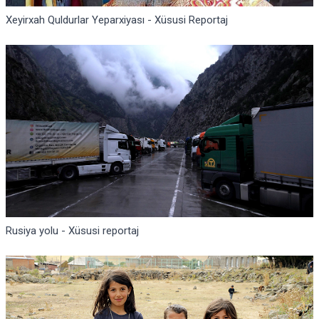
Xeyirxah Quldurlar Yeparxiyası - Xüsusi Reportaj
Rusiya yolu - Xüsusi reportaj