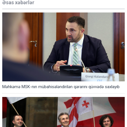
Əsas xəbərlər
Məhkəmə MSK-nın mübahisələndirilən qərarını qüvvədə saxlayıb