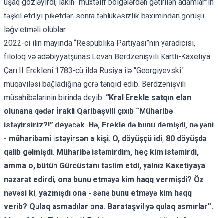
uşaq gözləyirdi, lakin “müxtəlif bölgələrdən gətirilən adamlar”ın
təşkil etdiyi piketdən sonra təhlükəsizlik baxımından görüşü
ləğv etməli olublar.
2022-ci ilin mayında “Respublika Partiyası”nın yaradıcısı,
filoloq və ədəbiyyatşünas Levan Berdzenişvili Kartli-Kaxetiya
Çarı II Erekleni 1783-cü ildə Rusiya ilə “Georgiyevski”
müqaviləsi bağladığına görə tənqid edib. Berdzenişvili
müsahibələrinin birində deyib:
“Kral Erekle satqın elan
olunana qədər İrakli Qaribaşvili çıxıb “Müharibə
istəyirsiniz?!” deyəcək. Hə, Erekle də bunu demişdi, nə yəni
- müharibəmi istəyirsən a kişi. O, döyüşçü idi, 80 döyüşdə
qalib gəlmişdi. Müharibə istəmirdim, heç kim istəmirdi,
amma o, bütün Gürcüstanı təslim etdi, yalnız Kaxetiyaya
nəzarət edirdi, ona bunu etməyə kim haqq vermişdi? Öz
nəvəsi ki, yazmışdı ona - sənə bunu etməyə kim haqq
verib? Qulaq asmadılar ona. Barataşviliyə qulaq asmırlar”.