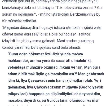
videodan
görünür ki, hadisə yerində olan bir neçə polis yolu
təmizləməyə belə cəhd etməyib. “Tək televizorda zorsan? Gəl
görüm nə oğlansan?”, - mitinq iştirakçıları Berdzenişviliyə bu
cür müraciət edirdilər.
“Maşından düşsəydim, heç nəyi istisna etməzdim, çünki onlar
kifayət qədər aqressiv idilər. Polis bu hadisəni sakitcə
izləyirdi, heç biri yanıma gəlmədi. Məni aradan çıxartmaq,
koridor yaratmaq, belə şeylərə cəhd belə olmadı.
“Bunu edən hökumət özü-özlüyündə məhvə
məhkumdur, amma yenə də
cəsarəti
olmalıdır ki,
vətəndaşa mühazirə oxumaq imkanı versin. Mən bura
adam öldürmək üçün gəlməmişdim axı?! Mən çatdırmalı
idim ki, İlya Çavçavadzenin hansı xidmətləri olub. Yeri
gəlmişkən, İlya Çavçavadzenin müqavilə (Georgiyevsk
müqaviləsi) haqqında nə düşündüyünü də deyəcəkdim,
məsələn, deyirdi ki, bu Gürcüstanın ölümüdür və mən