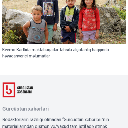
Kvemo Kartlidə məktəbəqədər təhsilə əlçatanlıq haqqında
həyəcanverici məlumatlar
Gürcüstan xəbərləri
Redaktorların razılığı olmadan “Gürcüstan xəbərləri”nin
materiallarından qismən və/yaxud tam istifadə etmək