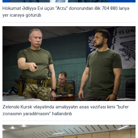
Hökumət Ədliyyə Evi üçün “Arzu” donorundan illik 704 880 lariyə
yer icarəyə götürüb
Zelenski Kursk vilayətində əməliyyatın əsas vəzifəsi kimi “bufer
zonasının yaradılmasını” hallandırıb