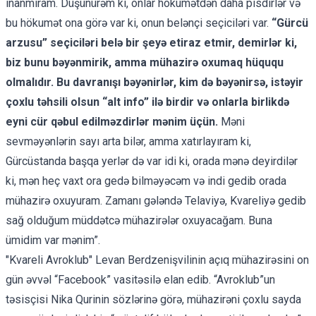
inanmıram. Düşünürəm ki, onlar hökumətdən daha pisdirlər və
bu hökumət ona görə var ki, onun belənçi seçiciləri var.
“Gürcü
arzusu” seçiciləri belə bir şeyə etiraz etmir, demirlər ki,
biz bunu bəyənmirik, amma mühazirə oxumaq hüququ
olmalıdır. Bu davranışı bəyənirlər, kim də bəyənirsə, istəyir
çoxlu təhsili olsun “alt info” ilə birdir və onlarla birlikdə
eyni cür qəbul edilməzdirlər mənim üçün.
Məni
sevməyənlərin sayı arta bilər, amma xatırlayıram ki,
Gürcüstanda başqa yerlər də var idi ki, orada mənə deyirdilər
ki, mən heç vaxt ora gedə bilməyəcəm və indi gedib orada
mühazirə oxuyuram. Zamanı gələndə Telaviyə, Kvareliyə gedib
sağ olduğum müddətcə mühazirələr oxuyacağam. Buna
ümidim var mənim”.
"Kvareli Avroklub" Levan Berdzenişvilinin açıq mühazirəsini on
gün əvvəl “Facebook” vasitəsilə elan edib. “Avroklub”un
təsisçisi Nika Qurinin sözlərinə görə, mühazirəni çoxlu sayda