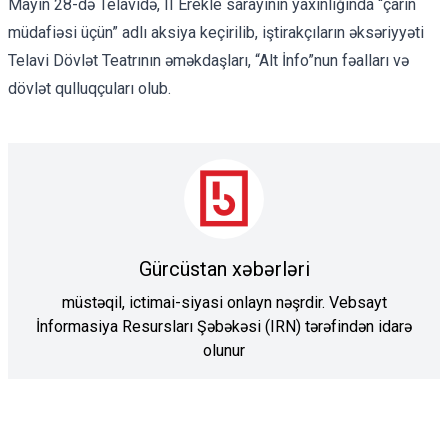
Mayın 28-də Telavidə, II Erekle sarayının yaxınlığında “çarın
müdafiəsi üçün” adlı
aksiya
keçirilib, iştirakçıların əksəriyyəti
Telavi Dövlət Teatrının əməkdaşları, “Alt İnfo”nun fəalları və
dövlət qulluqçuları olub.
Gürcüstan xəbərləri
müstəqil, ictimai-siyasi onlayn nəşrdir. Vebsayt
İnformasiya Resursları Şəbəkəsi (IRN) tərəfindən idarə
olunur