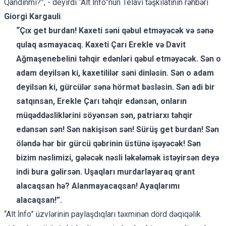
Qandınmı?”, - deyirdi “Alt İnfo”nun Telavi təşkilatının rəhbəri
Giorgi Kargauli
.
“Çıx get burdan! Kaxeti səni qəbul etməyəcək və sənə
qulaq asmayacaq. Kaxeti Çarı Erekle və Davit
Ağmaşenebelini təhqir edənləri qəbul etməyəcək. Sən o
adam deyilsən ki, kaxetililər səni dinləsin. Sən o adam
deyilsən ki, gürcülər sənə hörmət bəsləsin. Sən adi bir
satqınsan, Erekle Çarı təhqir edənsən, onların
müqəddəsliklərini söyənsən sən, patriarxı təhqir
edənsən sən! Sən nakişisən sən!
Sürüş get burdan! Sən
öləndə hər bir gürcü qəbrinin üstünə işəyəcək! Sən
bizim nəslimizi, gələcək nəsli ləkələmək istəyirsən deyə
indi bura gəlirsən. Uşaqları murdarlayaraq qrant
alacaqsan hə? Alanmayacaqsan!
Ayaqlarımı
alacaqsan!”.
“Alt İnfo” üzvlərinin paylaşdıqları təxminən dörd dəqiqəlik