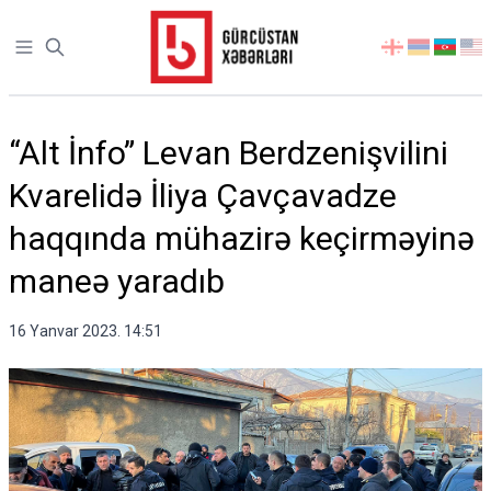
Open sidebar
აირჩიეთ
ენა
“Alt İnfo” Levan Berdzenişvilini
Kvarelidə İliya Çavçavadze
haqqında mühazirə keçirməyinə
maneə yaradıb
16 Yanvar 2023. 14:51