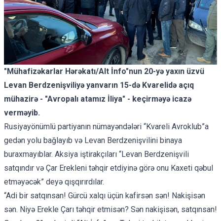
"Mühafizəkarlar Hərəkatı/Alt İnfo"nun 20-yə yaxın üzvü
Levan Berdzenişviliyə yanvarın 15-də Kvarelidə açıq
mühazirə - "Avropalı atamız İliya" - keçirməyə icazə
verməyib.
Rusiyayönümlü partiyanın nümayəndələri “Kvareli Avroklub”a
gedən yolu bağlayıb və Levan Berdzenişvilini binaya
buraxmayıblar. Aksiya iştirakçıları “Levan Berdzenişvili
satqındır və Çar Erekleni təhqir etdiyinə görə onu Kaxeti qəbul
etməyəcək” deyə qışqırırdılar.
“Adi bir satqınsan! Gürcü xalqı üçün kafirsən sən! Nakişisən
sən. Niyə Erekle Çarı təhqir etmisən? Sən nakişisən, satqınsan!