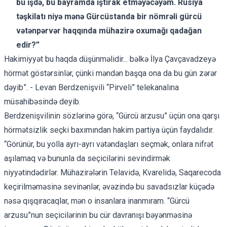
bu işdə, bu bayramda iştirak etməyəcəyəm. Rusiya
təşkilatı niyə mənə Gürcüstanda bir nömrəli gürcü
vətənpərvər haqqında mühazirə oxumağı qadağan
edir?”
Hakimiyyət bu haqda düşünməlidir... bəlkə İlya Çavçavadzeyə
hörmət göstərsinlər, çünki məndən başqa ona da bu gün zərər
dəyib”. - Levan Berdzenişvili “Pirveli” telekanalına
müsahibəsində deyib.
Berdzenişvilinin sözlərinə görə, “Gürcü arzusu” üçün ona qarşı
hörmətsizlik seçki baxımından hakim partiya üçün faydalıdır.
“Görünür, bu yolla ayrı-ayrı vətəndaşları seçmək, onlara nifrət
aşılamaq və bununla da seçicilərini sevindirmək
niyyətindədirlər. Mühazirələrin Telavidə, Kvarelidə, Saqarecoda
keçirilməməsinə sevinənlər, əvəzində bu savadsızlar küçədə
nəsə qışqıracaqlar, mən o insanlara inanmıram. “Gürcü
arzusu”nun seçicilərinin bu cür davranışı bəyənməsinə