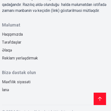
qadağandır. Razılıq əldə olunduğu halda məlumatdan istifadə
zamanı mənbənin və keçidin (link) göstərilməsi mütləqdir.
Məlumat
Haqqımızda
Tərəfdaşlar
Əlaqə
Reklam yerləşdirmək
Bizə dəstək olun
Məxfilik siyasəti
İanə