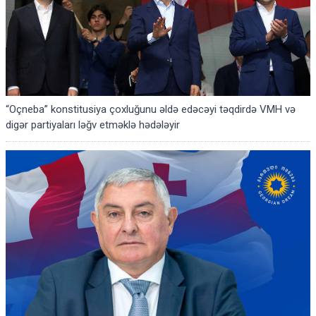
“Oçneba” konstitusiya çoxluğunu əldə edəcəyi təqdirdə VMH və
digər partiyaları ləğv etməklə hədələyir