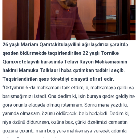
26 yaşlı Mariam Qamtskitulaşvilini ağırlaşdırıcı şəraitdə
qəsdən öldürməkdə təqsirləndirilən 22 yaşlı Tornike
Qamxvetelaşvili barəsində Telavi Rayon Məhkəməsinin
hakimi Mamuka Tsiklauri həbs qətimkan tədbiri seçib.
Təqsirləndirilən şəxs törətdiyi cinayəti etiraf edir.
“Oktyabrın 6-da məhkəməni tərk etdim, o, məhkəməyə gəldi və
barışmağımızı istədi. Ona dedim ki, işin buraya qədər gəldiyinə
görə onunla elaqədə olmaq istəmirəm. Sonra mənə yazdı ki,
yanında olmasam, özünü öldürəcək, belə hədələdi. Dedim ki,
niyə özünü öldürürsən, özünə bax, çünki özəlimizi camaatın
gözünə çıxarıb, məni boş yerə məhkəməyə verəcək adamla