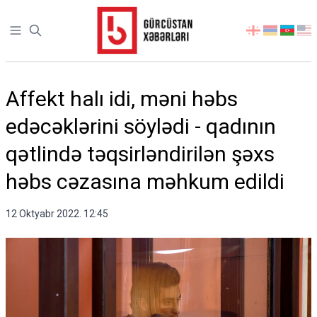
Open sidebar
აირჩიეთ
ენა
Affekt halı idi, məni həbs
edəcəklərini söylədi - qadının
qətlində təqsirləndirilən şəxs
həbs cəzasına məhkum edildi
12 Oktyabr 2022. 12:45