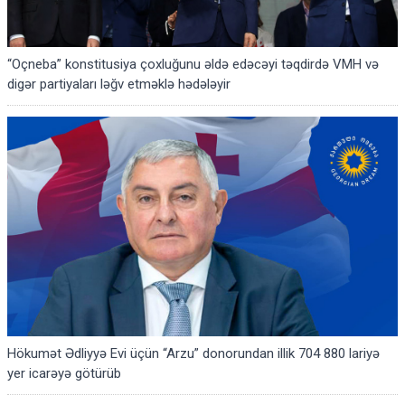
“Oçneba” konstitusiya çoxluğunu əldə edəcəyi təqdirdə VMH və
digər partiyaları ləğv etməklə hədələyir
Hökumət Ədliyyə Evi üçün “Arzu” donorundan illik 704 880 lariyə
yer icarəyə götürüb