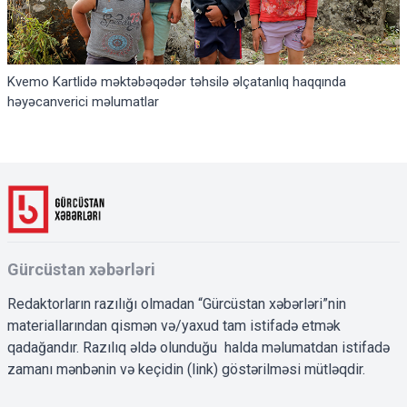
Kvemo Kartlidə məktəbəqədər təhsilə əlçatanlıq haqqında
həyəcanverici məlumatlar
Gürcüstan xəbərləri
Redaktorların razılığı olmadan “Gürcüstan xəbərləri”nin
materiallarından qismən və/yaxud tam istifadə etmək
qadağandır. Razılıq əldə olunduğu halda məlumatdan istifadə
zamanı mənbənin və keçidin (link) göstərilməsi mütləqdir.