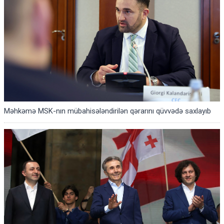
Məhkəmə MSK-nın mübahisələndirilən qərarını qüvvədə saxlayıb