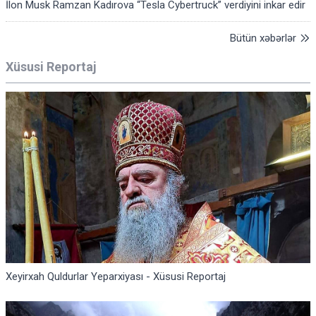
İlon Musk Ramzan Kadırova “Tesla Cybertruck” verdiyini inkar edir
Bütün xəbərlər
Xüsusi Reportaj
Xeyirxah Quldurlar Yeparxiyası - Xüsusi Reportaj