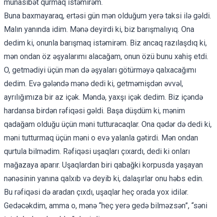
münasibət qurmaq istəmirəm.
Buna baxmayaraq, ertəsi gün mən olduğum yerə taksi ilə gəldi.
Malın yanında idim. Mənə deyirdi ki, biz barışmalıyıq. Ona
dedim ki, onunla barışmaq istəmirəm. Biz ancaq razılaşdıq ki,
mən ondan öz əşyalarımı alacağam, onun özü bunu xahiş etdi.
O, getmədiyi üçün mən də əşyaları götürməyə qalxacağımı
dedim. Evə gələndə mənə dedi ki, getməmişdən əvvəl,
ayrılığımıza bir az içək. Məndə, yaxşı içək dedim. Biz içəndə
hardansa birdən rəfiqəsi gəldi. Başa düşdüm ki, mənim
qadağam olduğu üçün məni tutturacaqlar. Ona qədər də dedi ki,
məni tutturmaq üçün məni o evə yalanla gətirdi. Mən ondan
qurtula bilmədim. Rəfiqəsi uşaqları çıxardı, dedi ki onları
mağazaya aparır. Uşaqlardan biri qabağki korpusda yaşayan
nənəsinin yanına qalxıb və deyib ki, dalaşırlar onu həbs edin.
Bu rəfiqəsi də aradan çıxdı, uşaqlar heç orada yox idilər.
Gedəcəkdim, amma o, mənə “heç yerə gedə bilməzsən”, “səni