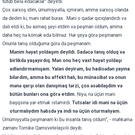
tutub belə edəcəklər” deyirdi.
Çox sərxoş idim, ümumiyyətlə, içmirəm, amma sərxoş olanda
da dedim ki, məni rahat burax. Məni o qədər qıcıqlandırdı və
dəli etdi ki, bu axmaq şeyi etdim və peşman oldum, amma
daha heç nə kömək edə bilməz. Hər şeyə görə peşmanam.
Onunla tanış olduğuma görə də peşmanam.
Mənim həyat yoldaşım deyildi. Sadəcə tanış olduq və
birlikdə yaşayırdıq. Mən onu heç vaxt həyat yoldaşı
adlandırmamışam. Yalan deyirəm, bu hadisədən yayına
bilərdim, amma bu affekt halı, bu münasibət və onun
mənə qarşı olan danışmaq tərzi, çox əsəbiləşdim və
bütün bunları ona görə etdim.
Niyə, nə üçün məni
başqsına yar etmək istəmirdi.
Tutsalar idi məni nə üçün
oturmalıydım həbsdə ya indi nə üçün oturmalıyam.
Ümümiyyətlə peşmanam ki bu insanla tanış oldum”, - məhkəmə
zamanı Tornike Qamxvetelaşvili deyib.