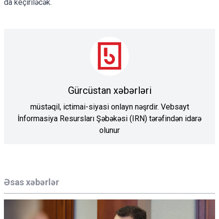
da keçiriləcək.
Gürcüstan xəbərləri
müstəqil, ictimai-siyasi onlayn nəşrdir. Vebsayt
İnformasiya Resursları Şəbəkəsi (IRN) tərəfindən idarə
olunur
Əsas xəbərlər