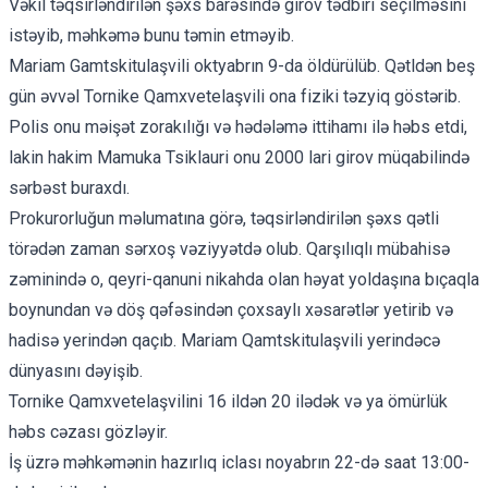
Vəkil təqsirləndirilən şəxs barəsində girov tədbiri seçilməsini
istəyib, məhkəmə bunu təmin etməyib.
Mariam Gamtskitulaşvili oktyabrın 9-da
öldürülüb
. Qətldən beş
gün əvvəl Tornike Qamxvetelaşvili ona fiziki təzyiq göstərib.
Polis onu məişət zorakılığı və hədələmə ittihamı ilə həbs etdi,
lakin hakim Mamuka Tsiklauri onu 2000 lari girov müqabilində
sərbəst buraxdı
.
Prokurorluğun məlumatına görə, təqsirləndirilən şəxs qətli
törədən zaman sərxoş vəziyyətdə olub. Qarşılıqlı mübahisə
zəminində o, qeyri-qanuni nikahda olan həyat yoldaşına bıçaqla
boynundan və döş qəfəsindən çoxsaylı xəsarətlər yetirib və
hadisə yerindən qaçıb. Mariam Qamtskitulaşvili yerindəcə
dünyasını dəyişib.
Tornike Qamxvetelaşvilini 16 ildən 20 ilədək və ya ömürlük
həbs cəzası gözləyir.
İş üzrə məhkəmənin hazırlıq iclası noyabrın 22-də saat 13:00-