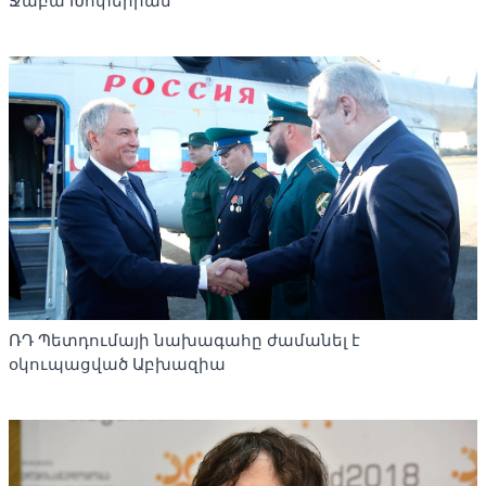
Ջաբա Խոփերիան
ՌԴ Պետդումայի նախագահը ժամանել է
օկուպացված Աբխազիա