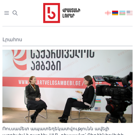
Open sidebar
აირჩიეთ
ენა
Լրահոս
Ռուսամետ ապատեղեկատվությունն ավելի