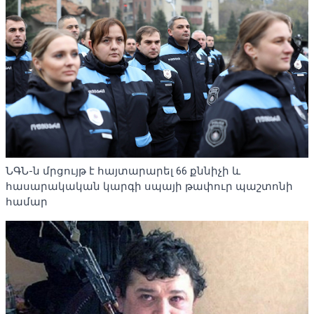
ՆԳՆ-ն մրցույթ է հայտարարել 66 քննիչի և
հասարակական կարգի սպայի թափուր պաշտոնի
համար