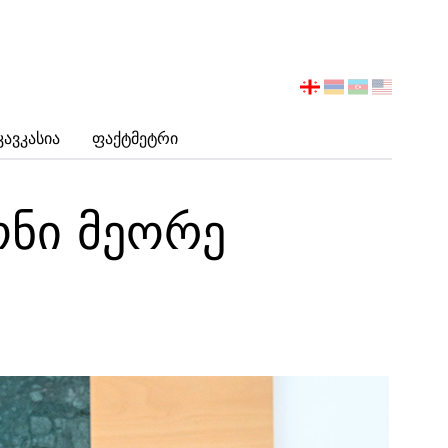
აირჩიეთ
ენა
Კავკასია
Ფაქტმეტრი
ონი მეორე